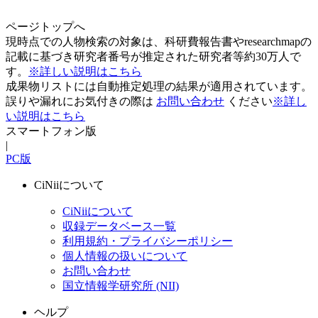
ページトップへ
現時点での人物検索の対象は、科研費報告書やresearchmapの
記載に基づき研究者番号が推定された研究者等約30万人で
す。
※詳しい説明はこちら
成果物リストには自動推定処理の結果が適用されています。
誤りや漏れにお気付きの際は
お問い合わせ
ください
※詳し
い説明はこちら
スマートフォン版
|
PC版
CiNiiについて
CiNiiについて
収録データベース一覧
利用規約・プライバシーポリシー
個人情報の扱いについて
お問い合わせ
国立情報学研究所 (NII)
ヘルプ