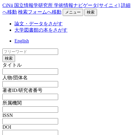
CiNii 国立情報学研究所 学術情報ナビゲータ[サイニィ]
詳細
へ移動
検索フォームへ移動
メニュー
検索
論文・データをさがす
大学図書館の本をさがす
English
検索
タイトル
人物/団体名
著者ID/研究者番号
所属機関
ISSN
DOI