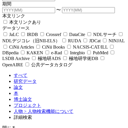
期間
〜
本文リンク
本文リンクあり
データソース
JaLC
IRDB
Crossref
DataCite
NDLサーチ
NDLデジコレ（旧NII-ELS）
RUDA
JDCat
NINJAL
CiNii Articles
CiNii Books
NACSIS-CAT/ILL
DBpedia
KAKEN
e-Rad
Integbio
PubMed
LSDB Archive
極地研ADS
極地研学術DB
OpenAIRE
公共データカタログ
すべて
研究データ
論文
本
博士論文
プロジェクト
人物
> 人物検索機能について
詳細検索
閉じる