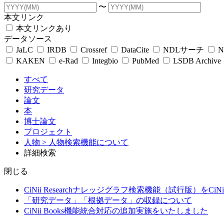
〜
本文リンク
本文リンクあり
データソース
JaLC
IRDB
Crossref
DataCite
NDLサーチ
N
KAKEN
e-Rad
Integbio
PubMed
LSDB Archive
すべて
研究データ
論文
本
博士論文
プロジェクト
人物
> 人物検索機能について
詳細検索
閉じる
CiNii Researchナレッジグラフ検索機能（試行版）をCiN
「研究データ」「根拠データ」の収録について
CiNii Books機能統合対応の追加実施をいたしました