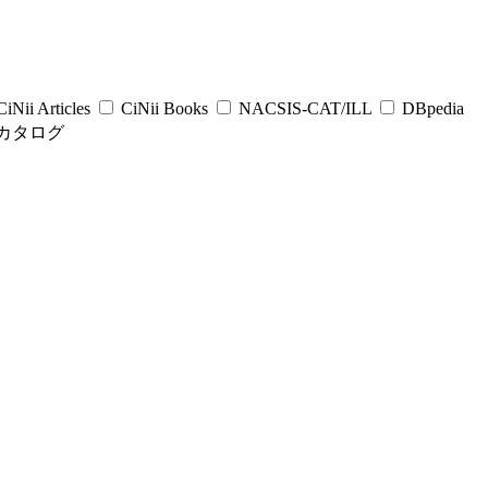
iNii Articles
CiNii Books
NACSIS-CAT/ILL
DBpedia
カタログ