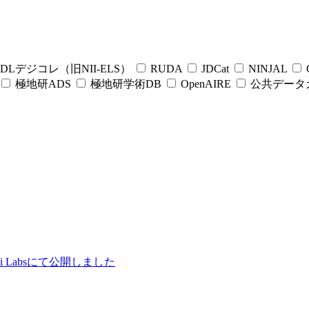
DLデジコレ（旧NII-ELS）
RUDA
JDCat
NINJAL
C
極地研ADS
極地研学術DB
OpenAIRE
公共データ
ii Labsにて公開しました