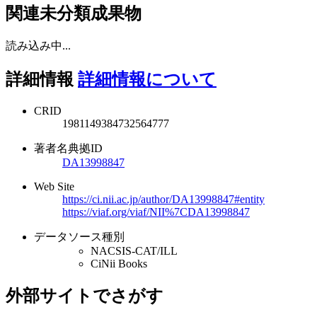
関連未分類成果物
読み込み中...
詳細情報
詳細情報について
CRID
1981149384732564777
著者名典拠ID
DA13998847
Web Site
https://ci.nii.ac.jp/author/DA13998847#entity
https://viaf.org/viaf/NII%7CDA13998847
データソース種別
NACSIS-CAT/ILL
CiNii Books
外部サイトでさがす