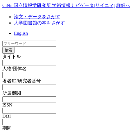
CiNii 国立情報学研究所 学術情報ナビゲータ[サイニィ]
詳細
論文・データをさがす
大学図書館の本をさがす
English
検索
タイトル
人物/団体名
著者ID/研究者番号
所属機関
ISSN
DOI
期間