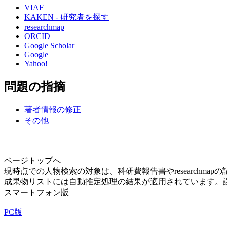
VIAF
KAKEN - 研究者を探す
researchmap
ORCID
Google Scholar
Google
Yahoo!
問題の指摘
著者情報の修正
その他
ページトップへ
現時点での人物検索の対象は、科研費報告書やresearchma
成果物リストには自動推定処理の結果が適用されています。
スマートフォン版
|
PC版