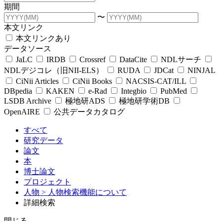
期間
〜
本文リンク
本文リンクあり
データソース
JaLC
IRDB
Crossref
DataCite
NDLサーチ
NDLデジコレ（旧NII-ELS）
RUDA
JDCat
NINJAL
CiNii Articles
CiNii Books
NACSIS-CAT/ILL
DBpedia
KAKEN
e-Rad
Integbio
PubMed
LSDB Archive
極地研ADS
極地研学術DB
OpenAIRE
公共データカタログ
すべて
研究データ
論文
本
博士論文
プロジェクト
人物
> 人物検索機能について
詳細検索
閉じる