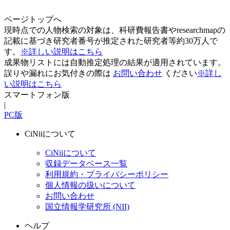
ページトップへ
現時点での人物検索の対象は、科研費報告書やresearchmapの
記載に基づき研究者番号が推定された研究者等約30万人で
す。
※詳しい説明はこちら
成果物リストには自動推定処理の結果が適用されています。
誤りや漏れにお気付きの際は
お問い合わせ
ください
※詳し
い説明はこちら
スマートフォン版
|
PC版
CiNiiについて
CiNiiについて
収録データベース一覧
利用規約・プライバシーポリシー
個人情報の扱いについて
お問い合わせ
国立情報学研究所 (NII)
ヘルプ