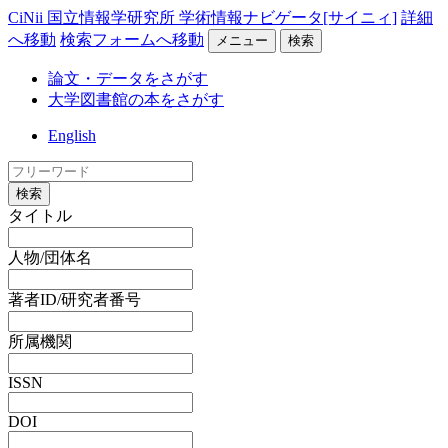
CiNii 国立情報学研究所 学術情報ナビゲータ[サイニィ]
詳細
へ移動
検索フォームへ移動
メニュー
検索
論文・データをさがす
大学図書館の本をさがす
English
検索
タイトル
人物/団体名
著者ID/研究者番号
所属機関
ISSN
DOI