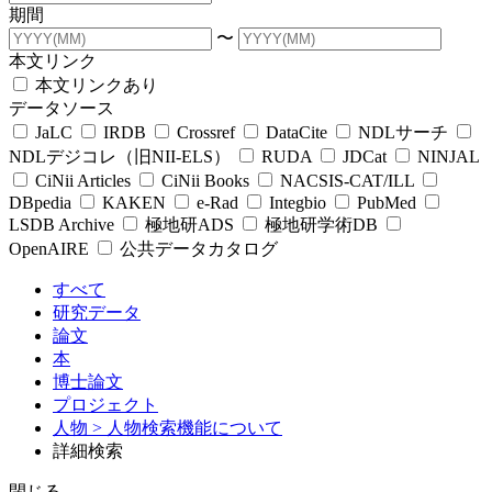
期間
〜
本文リンク
本文リンクあり
データソース
JaLC
IRDB
Crossref
DataCite
NDLサーチ
NDLデジコレ（旧NII-ELS）
RUDA
JDCat
NINJAL
CiNii Articles
CiNii Books
NACSIS-CAT/ILL
DBpedia
KAKEN
e-Rad
Integbio
PubMed
LSDB Archive
極地研ADS
極地研学術DB
OpenAIRE
公共データカタログ
すべて
研究データ
論文
本
博士論文
プロジェクト
人物
> 人物検索機能について
詳細検索
閉じる