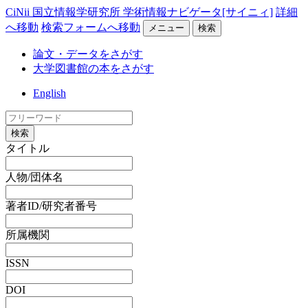
CiNii 国立情報学研究所 学術情報ナビゲータ[サイニィ]
詳細
へ移動
検索フォームへ移動
メニュー
検索
論文・データをさがす
大学図書館の本をさがす
English
検索
タイトル
人物/団体名
著者ID/研究者番号
所属機関
ISSN
DOI