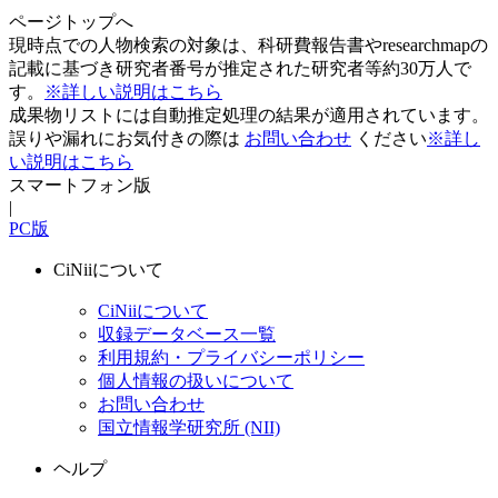
ページトップへ
現時点での人物検索の対象は、科研費報告書やresearchmapの
記載に基づき研究者番号が推定された研究者等約30万人で
す。
※詳しい説明はこちら
成果物リストには自動推定処理の結果が適用されています。
誤りや漏れにお気付きの際は
お問い合わせ
ください
※詳し
い説明はこちら
スマートフォン版
|
PC版
CiNiiについて
CiNiiについて
収録データベース一覧
利用規約・プライバシーポリシー
個人情報の扱いについて
お問い合わせ
国立情報学研究所 (NII)
ヘルプ