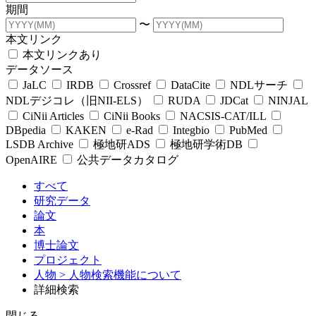
期間
〜
本文リンク
本文リンクあり
データソース
JaLC
IRDB
Crossref
DataCite
NDLサーチ
NDLデジコレ（旧NII-ELS）
RUDA
JDCat
NINJAL
CiNii Articles
CiNii Books
NACSIS-CAT/ILL
DBpedia
KAKEN
e-Rad
Integbio
PubMed
LSDB Archive
極地研ADS
極地研学術DB
OpenAIRE
公共データカタログ
すべて
研究データ
論文
本
博士論文
プロジェクト
人物
> 人物検索機能について
詳細検索
閉じる