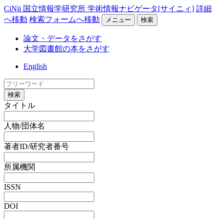
CiNii 国立情報学研究所 学術情報ナビゲータ[サイニィ]
詳細
へ移動
検索フォームへ移動
メニュー
検索
論文・データをさがす
大学図書館の本をさがす
English
検索
タイトル
人物/団体名
著者ID/研究者番号
所属機関
ISSN
DOI