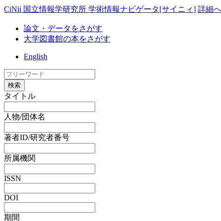
CiNii 国立情報学研究所 学術情報ナビゲータ[サイニィ]
詳細
論文・データをさがす
大学図書館の本をさがす
English
検索
タイトル
人物/団体名
著者ID/研究者番号
所属機関
ISSN
DOI
期間