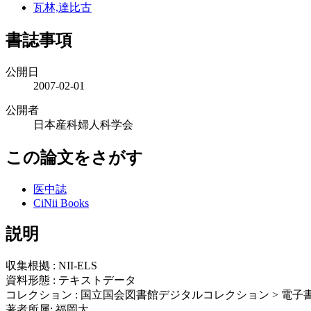
瓦林,達比古
書誌事項
公開日
2007-02-01
公開者
日本産科婦人科学会
この論文をさがす
医中誌
CiNii Books
説明
収集根拠 : NII-ELS
資料形態 : テキストデータ
コレクション : 国立国会図書館デジタルコレクション > 電子書
著者所属: 福岡大