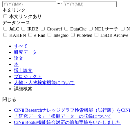
〜
本文リンク
本文リンクあり
データソース
JaLC
IRDB
Crossref
DataCite
NDLサーチ
N
KAKEN
e-Rad
Integbio
PubMed
LSDB Archive
すべて
研究データ
論文
本
博士論文
プロジェクト
人物
> 人物検索機能について
詳細検索
閉じる
CiNii Researchナレッジグラフ検索機能（試行版）をCiN
「研究データ」「根拠データ」の収録について
CiNii Books機能統合対応の追加実施をいたしました