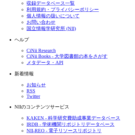
収録データベース一覧
利用規約・プライバシーポリシー
個人情報の扱いについて
お問い合わせ
国立情報学研究所 (NII)
ヘルプ
CiNii Research
CiNii Books - 大学図書館の本をさがす
メタデータ・API
新着情報
お知らせ
RSS
Twitter
NIIのコンテンツサービス
KAKEN - 科学研究費助成事業データベース
IRDB - 学術機関リポジトリデータベース
NII-REO - 電子リソースリポジトリ