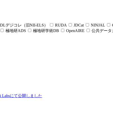
DLデジコレ（旧NII-ELS）
RUDA
JDCat
NINJAL
C
極地研ADS
極地研学術DB
OpenAIRE
公共データ
ii Labsにて公開しました