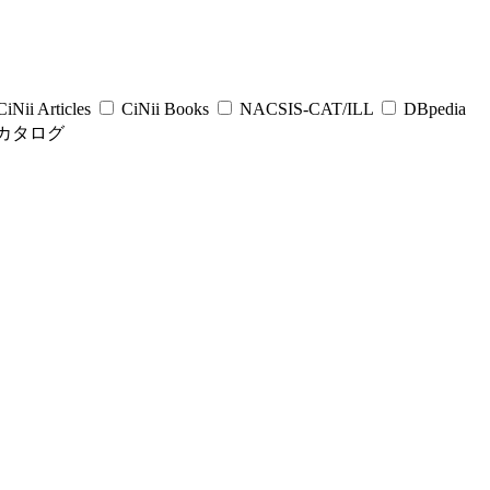
iNii Articles
CiNii Books
NACSIS-CAT/ILL
DBpedia
カタログ