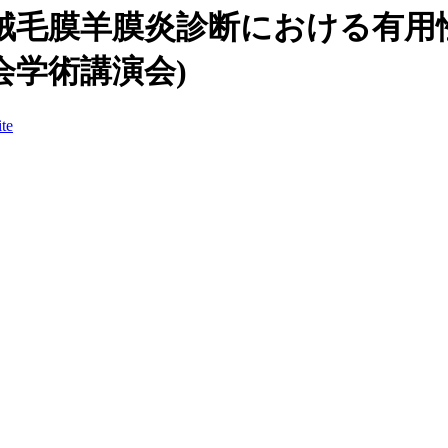
ulinの絨毛膜羊膜炎診断における有用性
会学術講演会)
te