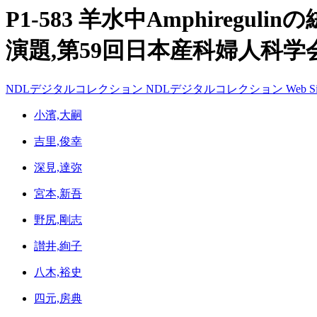
P1-583 羊水中Amphireg
演題,第59回日本産科婦人科学
NDLデジタルコレクション
NDLデジタルコレクション
Web Si
小濱,大嗣
吉里,俊幸
深見,達弥
宮本,新吾
野尻,剛志
讃井,絢子
八木,裕史
四元,房典