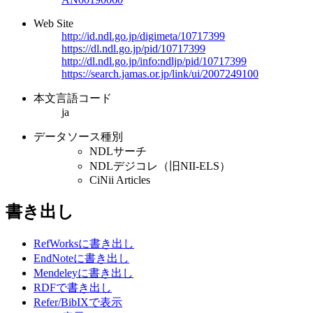
Web Site
http://id.ndl.go.jp/digimeta/10717399
https://dl.ndl.go.jp/pid/10717399
http://dl.ndl.go.jp/info:ndljp/pid/10717399
https://search.jamas.or.jp/link/ui/2007249100
本文言語コード
ja
データソース種別
NDLサーチ
NDLデジコレ（旧NII-ELS）
CiNii Articles
書き出し
RefWorksに書き出し
EndNoteに書き出し
Mendeleyに書き出し
RDFで書き出し
Refer/BibIXで表示