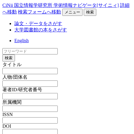
CiNii 国立情報学研究所 学術情報ナビゲータ[サイニィ]
詳細
へ移動
検索フォームへ移動
メニュー
検索
論文・データをさがす
大学図書館の本をさがす
English
検索
タイトル
人物/団体名
著者ID/研究者番号
所属機関
ISSN
DOI