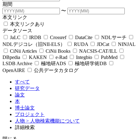
期間
〜
本文リンク
本文リンクあり
データソース
JaLC
IRDB
Crossref
DataCite
NDLサーチ
NDLデジコレ（旧NII-ELS）
RUDA
JDCat
NINJAL
CiNii Articles
CiNii Books
NACSIS-CAT/ILL
DBpedia
KAKEN
e-Rad
Integbio
PubMed
LSDB Archive
極地研ADS
極地研学術DB
OpenAIRE
公共データカタログ
すべて
研究データ
論文
本
博士論文
プロジェクト
人物
> 人物検索機能について
詳細検索
閉じる