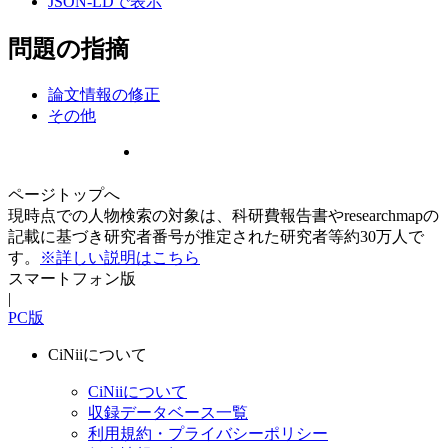
JSON-LDで表示
問題の指摘
論文情報の修正
その他
ページトップへ
現時点での人物検索の対象は、科研費報告書やresearchmapの
記載に基づき研究者番号が推定された研究者等約30万人で
す。
※詳しい説明はこちら
スマートフォン版
|
PC版
CiNiiについて
CiNiiについて
収録データベース一覧
利用規約・プライバシーポリシー