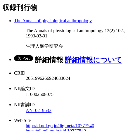
収録刊行物
The Annals of physiological anthropology
The Annals of physiological anthropology 12(2) 102-,
1993-03-01
生理人類学研究会
詳細情報
詳細情報について
CRID
2051996266924033024
NII論文ID
110002508075
NII書誌ID
AN10219533
Web Site
http://id.ndl.go.jp/digimeta/10777540
https://dl.ndl.go.jp/pid/10777540