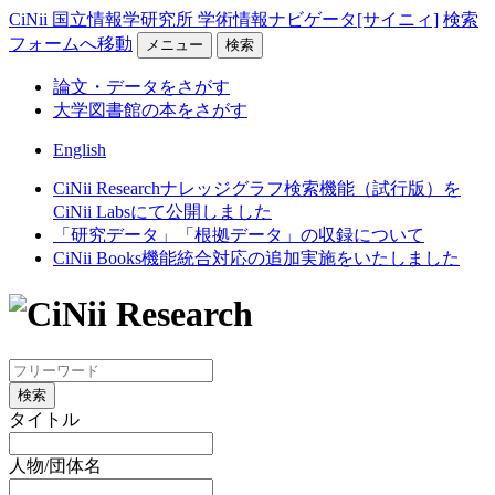
CiNii 国立情報学研究所 学術情報ナビゲータ[サイニィ]
検索
フォームへ移動
メニュー
検索
論文・データをさがす
大学図書館の本をさがす
English
CiNii Researchナレッジグラフ検索機能（試行版）を
CiNii Labsにて公開しました
「研究データ」「根拠データ」の収録について
CiNii Books機能統合対応の追加実施をいたしました
検索
タイトル
人物/団体名