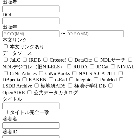
出版者
DOI
出版年
〜
本文リンク
本文リンクあり
データソース
JaLC
IRDB
Crossref
DataCite
NDLサーチ
NDLデジコレ（旧NII-ELS）
RUDA
JDCat
NINJAL
CiNii Articles
CiNii Books
NACSIS-CAT/ILL
DBpedia
KAKEN
e-Rad
Integbio
PubMed
LSDB Archive
極地研ADS
極地研学術DB
OpenAIRE
公共データカタログ
タイトル
タイトル完全一致
著者名
著者ID