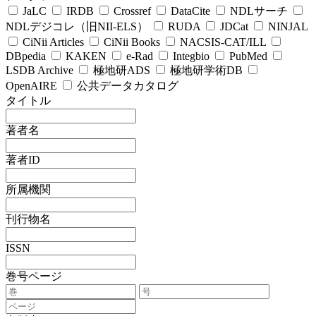
JaLC
IRDB
Crossref
DataCite
NDLサーチ
NDLデジコレ（旧NII-ELS）
RUDA
JDCat
NINJAL
CiNii Articles
CiNii Books
NACSIS-CAT/ILL
DBpedia
KAKEN
e-Rad
Integbio
PubMed
LSDB Archive
極地研ADS
極地研学術DB
OpenAIRE
公共データカタログ
タイトル
著者名
著者ID
所属機関
刊行物名
ISSN
巻号ページ