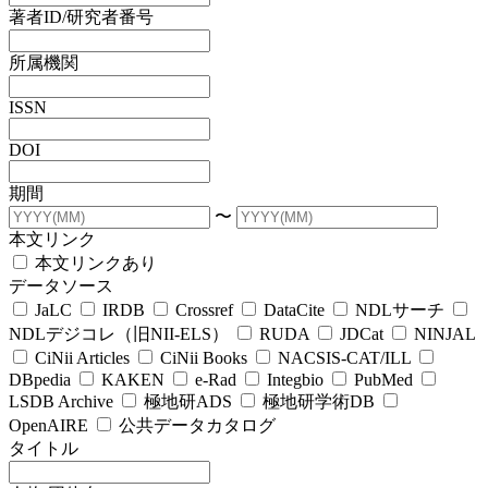
著者ID/研究者番号
所属機関
ISSN
DOI
期間
〜
本文リンク
本文リンクあり
データソース
JaLC
IRDB
Crossref
DataCite
NDLサーチ
NDLデジコレ（旧NII-ELS）
RUDA
JDCat
NINJAL
CiNii Articles
CiNii Books
NACSIS-CAT/ILL
DBpedia
KAKEN
e-Rad
Integbio
PubMed
LSDB Archive
極地研ADS
極地研学術DB
OpenAIRE
公共データカタログ
タイトル