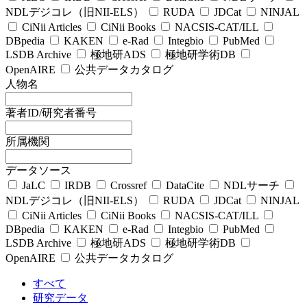
NDLデジコレ（旧NII-ELS）
RUDA
JDCat
NINJAL
CiNii Articles
CiNii Books
NACSIS-CAT/ILL
DBpedia
KAKEN
e-Rad
Integbio
PubMed
LSDB Archive
極地研ADS
極地研学術DB
OpenAIRE
公共データカタログ
人物名
著者ID/研究者番号
所属機関
データソース
JaLC
IRDB
Crossref
DataCite
NDLサーチ
NDLデジコレ（旧NII-ELS）
RUDA
JDCat
NINJAL
CiNii Articles
CiNii Books
NACSIS-CAT/ILL
DBpedia
KAKEN
e-Rad
Integbio
PubMed
LSDB Archive
極地研ADS
極地研学術DB
OpenAIRE
公共データカタログ
すべて
研究データ