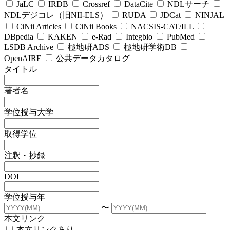
JaLC
IRDB
Crossref
DataCite
NDLサーチ
NDLデジコレ（旧NII-ELS）
RUDA
JDCat
NINJAL
CiNii Articles
CiNii Books
NACSIS-CAT/ILL
DBpedia
KAKEN
e-Rad
Integbio
PubMed
LSDB Archive
極地研ADS
極地研学術DB
OpenAIRE
公共データカタログ
タイトル
著者名
学位授与大学
取得学位
注釈・抄録
DOI
学位授与年
〜
本文リンク
本文リンクあり