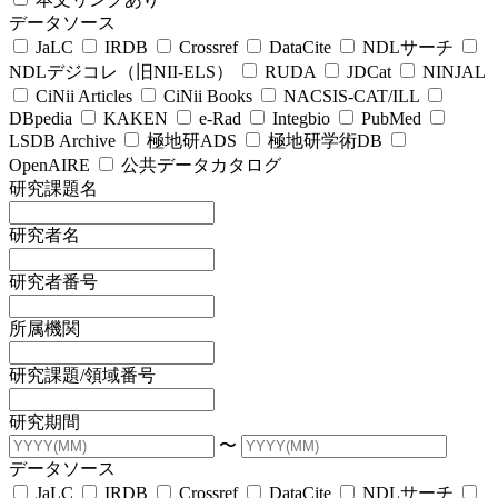
データソース
JaLC
IRDB
Crossref
DataCite
NDLサーチ
NDLデジコレ（旧NII-ELS）
RUDA
JDCat
NINJAL
CiNii Articles
CiNii Books
NACSIS-CAT/ILL
DBpedia
KAKEN
e-Rad
Integbio
PubMed
LSDB Archive
極地研ADS
極地研学術DB
OpenAIRE
公共データカタログ
研究課題名
研究者名
研究者番号
所属機関
研究課題/領域番号
研究期間
〜
データソース
JaLC
IRDB
Crossref
DataCite
NDLサーチ