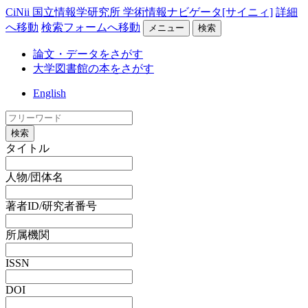
CiNii 国立情報学研究所 学術情報ナビゲータ[サイニィ]
詳細
へ移動
検索フォームへ移動
メニュー
検索
論文・データをさがす
大学図書館の本をさがす
English
検索
タイトル
人物/団体名
著者ID/研究者番号
所属機関
ISSN
DOI