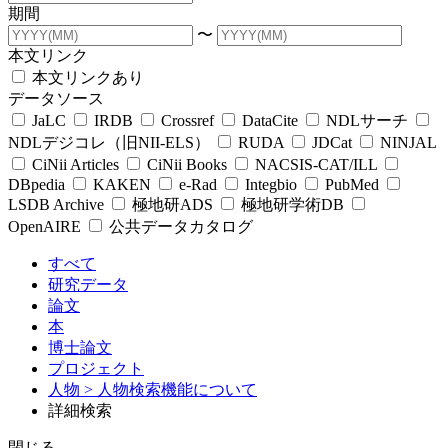
期間
〜
本文リンク
本文リンクあり
データソース
JaLC
IRDB
Crossref
DataCite
NDLサーチ
NDLデジコレ（旧NII-ELS）
RUDA
JDCat
NINJAL
CiNii Articles
CiNii Books
NACSIS-CAT/ILL
DBpedia
KAKEN
e-Rad
Integbio
PubMed
LSDB Archive
極地研ADS
極地研学術DB
OpenAIRE
公共データカタログ
すべて
研究データ
論文
本
博士論文
プロジェクト
人物
> 人物検索機能について
詳細検索
閉じる