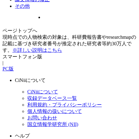
その他
ページトップへ
現時点での人物検索の対象は、科研費報告書やresearchmapの
記載に基づき研究者番号が推定された研究者等約30万人で
す。
※詳しい説明はこちら
スマートフォン版
|
PC版
CiNiiについて
CiNiiについて
収録データベース一覧
利用規約・プライバシーポリシー
個人情報の扱いについて
お問い合わせ
国立情報学研究所 (NII)
ヘルプ