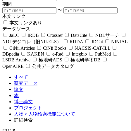
期間
〜
本文リンク
本文リンクあり
データソース
JaLC
IRDB
Crossref
DataCite
NDLサーチ
NDLデジコレ（旧NII-ELS）
RUDA
JDCat
NINJAL
CiNii Articles
CiNii Books
NACSIS-CAT/ILL
DBpedia
KAKEN
e-Rad
Integbio
PubMed
LSDB Archive
極地研ADS
極地研学術DB
OpenAIRE
公共データカタログ
すべて
研究データ
論文
本
博士論文
プロジェクト
人物
> 人物検索機能について
詳細検索
閉じる