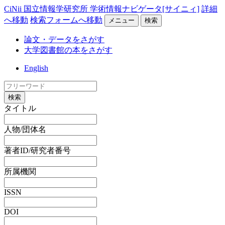
CiNii 国立情報学研究所 学術情報ナビゲータ[サイニィ]
詳細
へ移動
検索フォームへ移動
メニュー
検索
論文・データをさがす
大学図書館の本をさがす
English
検索
タイトル
人物/団体名
著者ID/研究者番号
所属機関
ISSN
DOI