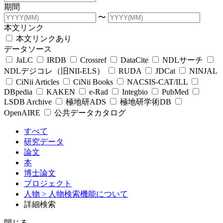
期間
〜
本文リンク
本文リンクあり
データソース
JaLC
IRDB
Crossref
DataCite
NDLサーチ
NDLデジコレ（旧NII-ELS）
RUDA
JDCat
NINJAL
CiNii Articles
CiNii Books
NACSIS-CAT/ILL
DBpedia
KAKEN
e-Rad
Integbio
PubMed
LSDB Archive
極地研ADS
極地研学術DB
OpenAIRE
公共データカタログ
すべて
研究データ
論文
本
博士論文
プロジェクト
人物
> 人物検索機能について
詳細検索
閉じる