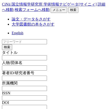
CiNii 国立情報学研究所 学術情報ナビゲータ[サイニィ]
詳細
へ移動
検索フォームへ移動
メニュー
検索
論文・データをさがす
大学図書館の本をさがす
English
検索
タイトル
人物/団体名
著者ID/研究者番号
所属機関
ISSN
DOI