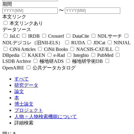
期間
〜
本文リンク
本文リンクあり
データソース
JaLC
IRDB
Crossref
DataCite
NDLサーチ
NDLデジコレ（旧NII-ELS）
RUDA
JDCat
NINJAL
CiNii Articles
CiNii Books
NACSIS-CAT/ILL
DBpedia
KAKEN
e-Rad
Integbio
PubMed
LSDB Archive
極地研ADS
極地研学術DB
OpenAIRE
公共データカタログ
すべて
研究データ
論文
本
博士論文
プロジェクト
人物
> 人物検索機能について
詳細検索
閉じる