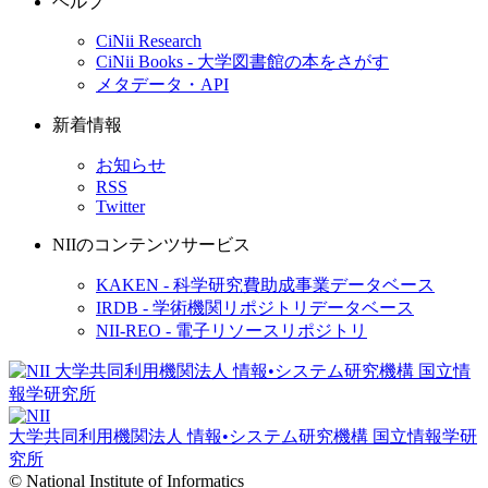
ヘルプ
CiNii Research
CiNii Books - 大学図書館の本をさがす
メタデータ・API
新着情報
お知らせ
RSS
Twitter
NIIのコンテンツサービス
KAKEN - 科学研究費助成事業データベース
IRDB - 学術機関リポジトリデータベース
NII-REO - 電子リソースリポジトリ
大学共同利用機関法人 情報•システム研究機構
国立情報学研
究所
© National Institute of Informatics