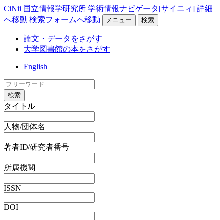
CiNii 国立情報学研究所 学術情報ナビゲータ[サイニィ]
詳細
へ移動
検索フォームへ移動
メニュー
検索
論文・データをさがす
大学図書館の本をさがす
English
検索
タイトル
人物/団体名
著者ID/研究者番号
所属機関
ISSN
DOI