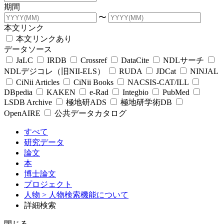
期間
〜
本文リンク
本文リンクあり
データソース
JaLC
IRDB
Crossref
DataCite
NDLサーチ
NDLデジコレ（旧NII-ELS）
RUDA
JDCat
NINJAL
CiNii Articles
CiNii Books
NACSIS-CAT/ILL
DBpedia
KAKEN
e-Rad
Integbio
PubMed
LSDB Archive
極地研ADS
極地研学術DB
OpenAIRE
公共データカタログ
すべて
研究データ
論文
本
博士論文
プロジェクト
人物
> 人物検索機能について
詳細検索
閉じる