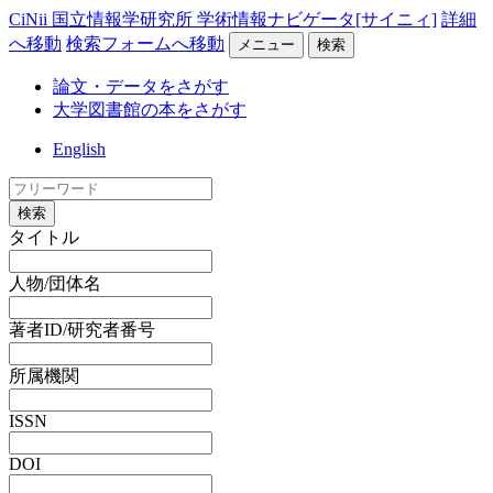
CiNii 国立情報学研究所 学術情報ナビゲータ[サイニィ]
詳細
へ移動
検索フォームへ移動
メニュー
検索
論文・データをさがす
大学図書館の本をさがす
English
検索
タイトル
人物/団体名
著者ID/研究者番号
所属機関
ISSN
DOI