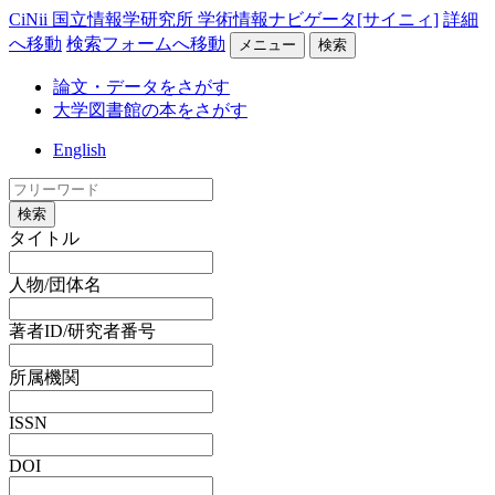
CiNii 国立情報学研究所 学術情報ナビゲータ[サイニィ]
詳細
へ移動
検索フォームへ移動
メニュー
検索
論文・データをさがす
大学図書館の本をさがす
English
検索
タイトル
人物/団体名
著者ID/研究者番号
所属機関
ISSN
DOI