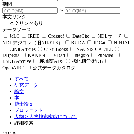
期間
〜
本文リンク
本文リンクあり
データソース
JaLC
IRDB
Crossref
DataCite
NDLサーチ
NDLデジコレ（旧NII-ELS）
RUDA
JDCat
NINJAL
CiNii Articles
CiNii Books
NACSIS-CAT/ILL
DBpedia
KAKEN
e-Rad
Integbio
PubMed
LSDB Archive
極地研ADS
極地研学術DB
OpenAIRE
公共データカタログ
すべて
研究データ
論文
本
博士論文
プロジェクト
人物
> 人物検索機能について
詳細検索
閉じる