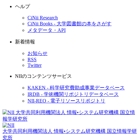
ヘルプ
CiNii Research
CiNii Books - 大学図書館の本をさがす
メタデータ・API
新着情報
お知らせ
RSS
Twitter
NIIのコンテンツサービス
KAKEN - 科学研究費助成事業データベース
IRDB - 学術機関リポジトリデータベース
NII-REO - 電子リソースリポジトリ
大学共同利用機関法人 情報•システム研究機構
国立情報学研
究所