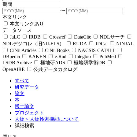
期間
〜
本文リンク
本文リンクあり
データソース
JaLC
IRDB
Crossref
DataCite
NDLサーチ
NDLデジコレ（旧NII-ELS）
RUDA
JDCat
NINJAL
CiNii Articles
CiNii Books
NACSIS-CAT/ILL
DBpedia
KAKEN
e-Rad
Integbio
PubMed
LSDB Archive
極地研ADS
極地研学術DB
OpenAIRE
公共データカタログ
すべて
研究データ
論文
本
博士論文
プロジェクト
人物
> 人物検索機能について
詳細検索
閉じる