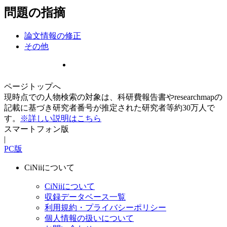
問題の指摘
論文情報の修正
その他
ページトップへ
現時点での人物検索の対象は、科研費報告書やresearchmapの
記載に基づき研究者番号が推定された研究者等約30万人で
す。
※詳しい説明はこちら
スマートフォン版
|
PC版
CiNiiについて
CiNiiについて
収録データベース一覧
利用規約・プライバシーポリシー
個人情報の扱いについて