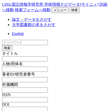
CiNii 国立情報学研究所 学術情報ナビゲータ[サイニィ]
詳細
へ移動
検索フォームへ移動
メニュー
検索
論文・データをさがす
大学図書館の本をさがす
English
検索
タイトル
人物/団体名
著者ID/研究者番号
所属機関
ISSN
DOI