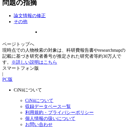
問題の指摘
論文情報の修正
その他
ページトップへ
現時点での人物検索の対象は、科研費報告書やresearchmapの
記載に基づき研究者番号が推定された研究者等約30万人で
す。
※詳しい説明はこちら
スマートフォン版
|
PC版
CiNiiについて
CiNiiについて
収録データベース一覧
利用規約・プライバシーポリシー
個人情報の扱いについて
お問い合わせ