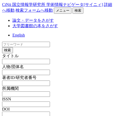
CiNii 国立情報学研究所 学術情報ナビゲータ[サイニィ]
詳細
へ移動
検索フォームへ移動
メニュー
検索
論文・データをさがす
大学図書館の本をさがす
English
検索
タイトル
人物/団体名
著者ID/研究者番号
所属機関
ISSN
DOI