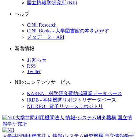
国立情報学研究所 (NII)
ヘルプ
CiNii Research
CiNii Books - 大学図書館の本をさがす
メタデータ・API
新着情報
お知らせ
RSS
Twitter
NIIのコンテンツサービス
KAKEN - 科学研究費助成事業データベース
IRDB - 学術機関リポジトリデータベース
NII-REO - 電子リソースリポジトリ
大学共同利用機関法人 情報•システム研究機構
国立情報学研