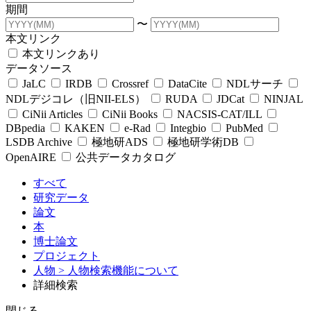
期間
〜
本文リンク
本文リンクあり
データソース
JaLC
IRDB
Crossref
DataCite
NDLサーチ
NDLデジコレ（旧NII-ELS）
RUDA
JDCat
NINJAL
CiNii Articles
CiNii Books
NACSIS-CAT/ILL
DBpedia
KAKEN
e-Rad
Integbio
PubMed
LSDB Archive
極地研ADS
極地研学術DB
OpenAIRE
公共データカタログ
すべて
研究データ
論文
本
博士論文
プロジェクト
人物
> 人物検索機能について
詳細検索
閉じる