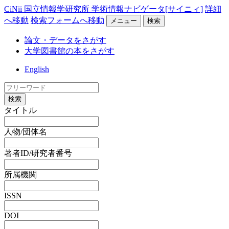
CiNii 国立情報学研究所 学術情報ナビゲータ[サイニィ]
詳細
へ移動
検索フォームへ移動
メニュー
検索
論文・データをさがす
大学図書館の本をさがす
English
検索
タイトル
人物/団体名
著者ID/研究者番号
所属機関
ISSN
DOI