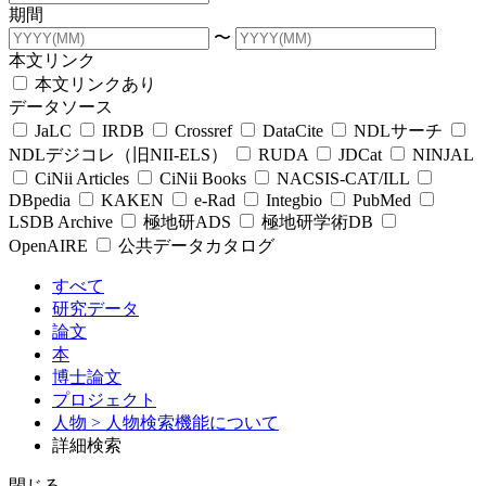
期間
〜
本文リンク
本文リンクあり
データソース
JaLC
IRDB
Crossref
DataCite
NDLサーチ
NDLデジコレ（旧NII-ELS）
RUDA
JDCat
NINJAL
CiNii Articles
CiNii Books
NACSIS-CAT/ILL
DBpedia
KAKEN
e-Rad
Integbio
PubMed
LSDB Archive
極地研ADS
極地研学術DB
OpenAIRE
公共データカタログ
すべて
研究データ
論文
本
博士論文
プロジェクト
人物
> 人物検索機能について
詳細検索
閉じる