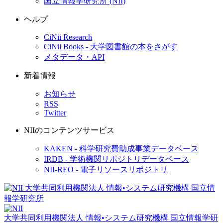
国立情報学研究所 (NII)
ヘルプ
CiNii Research
CiNii Books - 大学図書館の本をさがす
メタデータ・API
新着情報
お知らせ
RSS
Twitter
NIIのコンテンツサービス
KAKEN - 科学研究費助成事業データベース
IRDB - 学術機関リポジトリデータベース
NII-REO - 電子リソースリポジトリ
大学共同利用機関法人 情報•システム研究機構
国立情報学研