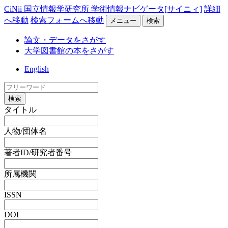
CiNii 国立情報学研究所 学術情報ナビゲータ[サイニィ]
詳細
へ移動
検索フォームへ移動
メニュー
検索
論文・データをさがす
大学図書館の本をさがす
English
検索
タイトル
人物/団体名
著者ID/研究者番号
所属機関
ISSN
DOI