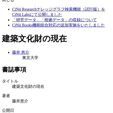
CiNii Researchナレッジグラフ検索機能（試行版）を
CiNii Labsにて公開しました
「研究データ」「根拠データ」の収録について
CiNii Books機能統合対応の追加実施をいたしました
建築文化財の現在
藤井 恵介
東京大学
書誌事項
タイトル
建築文化財の現在
著者
藤井恵介
公開日