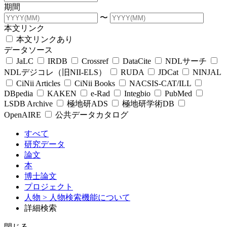
期間
〜
本文リンク
本文リンクあり
データソース
JaLC
IRDB
Crossref
DataCite
NDLサーチ
NDLデジコレ（旧NII-ELS）
RUDA
JDCat
NINJAL
CiNii Articles
CiNii Books
NACSIS-CAT/ILL
DBpedia
KAKEN
e-Rad
Integbio
PubMed
LSDB Archive
極地研ADS
極地研学術DB
OpenAIRE
公共データカタログ
すべて
研究データ
論文
本
博士論文
プロジェクト
人物
> 人物検索機能について
詳細検索
閉じる