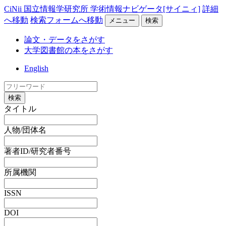
CiNii 国立情報学研究所 学術情報ナビゲータ[サイニィ]
詳細
へ移動
検索フォームへ移動
メニュー
検索
論文・データをさがす
大学図書館の本をさがす
English
検索
タイトル
人物/団体名
著者ID/研究者番号
所属機関
ISSN
DOI