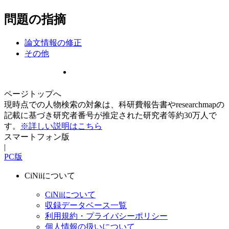
問題の指摘
論文情報の修正
その他
ページトップへ
現時点での人物検索の対象は、科研費報告書やresearchmapの
記載に基づき研究者番号が推定された研究者等約30万人で
す。
※詳しい説明はこちら
スマートフォン版
|
PC版
CiNiiについて
CiNiiについて
収録データベース一覧
利用規約・プライバシーポリシー
個人情報の扱いについて