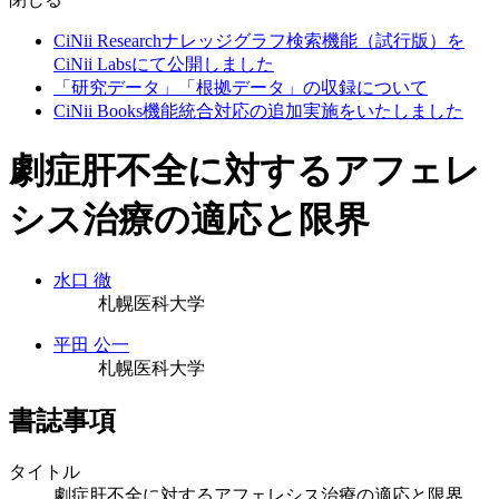
CiNii Researchナレッジグラフ検索機能（試行版）を
CiNii Labsにて公開しました
「研究データ」「根拠データ」の収録について
CiNii Books機能統合対応の追加実施をいたしました
劇症肝不全に対するアフェレ
シス治療の適応と限界
水口 徹
札幌医科大学
平田 公一
札幌医科大学
書誌事項
タイトル
劇症肝不全に対するアフェレシス治療の適応と限界