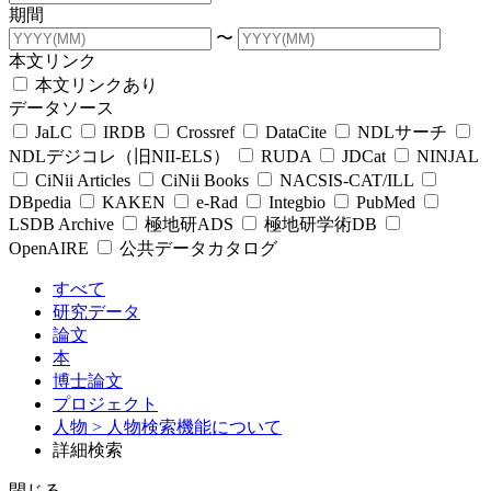
期間
〜
本文リンク
本文リンクあり
データソース
JaLC
IRDB
Crossref
DataCite
NDLサーチ
NDLデジコレ（旧NII-ELS）
RUDA
JDCat
NINJAL
CiNii Articles
CiNii Books
NACSIS-CAT/ILL
DBpedia
KAKEN
e-Rad
Integbio
PubMed
LSDB Archive
極地研ADS
極地研学術DB
OpenAIRE
公共データカタログ
すべて
研究データ
論文
本
博士論文
プロジェクト
人物
> 人物検索機能について
詳細検索
閉じる