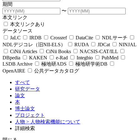
期間
〜
本文リンク
本文リンクあり
データソース
JaLC
IRDB
Crossref
DataCite
NDLサーチ
NDLデジコレ（旧NII-ELS）
RUDA
JDCat
NINJAL
CiNii Articles
CiNii Books
NACSIS-CAT/ILL
DBpedia
KAKEN
e-Rad
Integbio
PubMed
LSDB Archive
極地研ADS
極地研学術DB
OpenAIRE
公共データカタログ
すべて
研究データ
論文
本
博士論文
プロジェクト
人物
> 人物検索機能について
詳細検索
閉じる