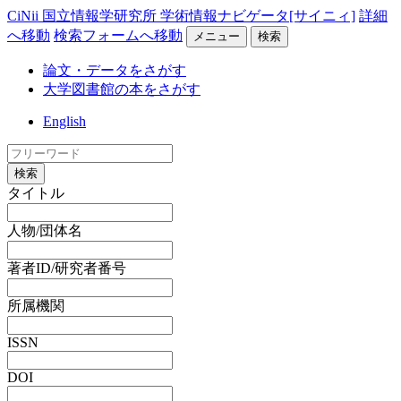
CiNii 国立情報学研究所 学術情報ナビゲータ[サイニィ]
詳細
へ移動
検索フォームへ移動
メニュー
検索
論文・データをさがす
大学図書館の本をさがす
English
検索
タイトル
人物/団体名
著者ID/研究者番号
所属機関
ISSN
DOI