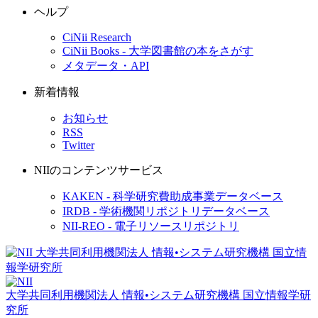
ヘルプ
CiNii Research
CiNii Books - 大学図書館の本をさがす
メタデータ・API
新着情報
お知らせ
RSS
Twitter
NIIのコンテンツサービス
KAKEN - 科学研究費助成事業データベース
IRDB - 学術機関リポジトリデータベース
NII-REO - 電子リソースリポジトリ
大学共同利用機関法人 情報•システム研究機構
国立情報学研
究所