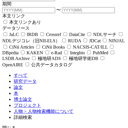
期間
〜
本文リンク
本文リンクあり
データソース
JaLC
IRDB
Crossref
DataCite
NDLサーチ
NDLデジコレ（旧NII-ELS）
RUDA
JDCat
NINJAL
CiNii Articles
CiNii Books
NACSIS-CAT/ILL
DBpedia
KAKEN
e-Rad
Integbio
PubMed
LSDB Archive
極地研ADS
極地研学術DB
OpenAIRE
公共データカタログ
すべて
研究データ
論文
本
博士論文
プロジェクト
人物
> 人物検索機能について
詳細検索
閉じる