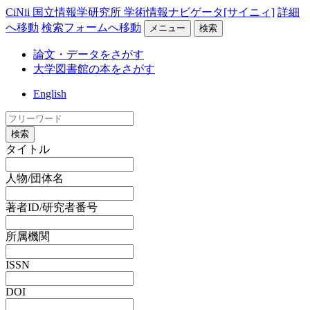
CiNii 国立情報学研究所 学術情報ナビゲータ[サイニィ]
詳細
へ移動
検索フォームへ移動
メニュー
検索
論文・データをさがす
大学図書館の本をさがす
English
検索
タイトル
人物/団体名
著者ID/研究者番号
所属機関
ISSN
DOI