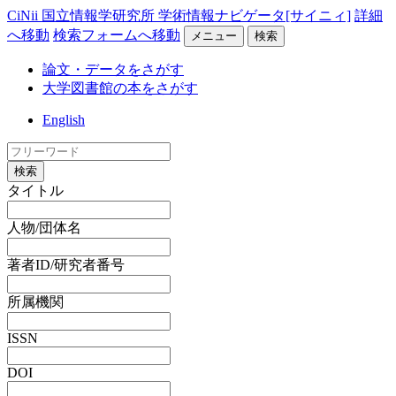
CiNii 国立情報学研究所 学術情報ナビゲータ[サイニィ]
詳細
へ移動
検索フォームへ移動
メニュー
検索
論文・データをさがす
大学図書館の本をさがす
English
検索
タイトル
人物/団体名
著者ID/研究者番号
所属機関
ISSN
DOI