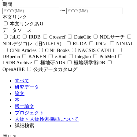
期間
〜
本文リンク
本文リンクあり
データソース
JaLC
IRDB
Crossref
DataCite
NDLサーチ
NDLデジコレ（旧NII-ELS）
RUDA
JDCat
NINJAL
CiNii Articles
CiNii Books
NACSIS-CAT/ILL
DBpedia
KAKEN
e-Rad
Integbio
PubMed
LSDB Archive
極地研ADS
極地研学術DB
OpenAIRE
公共データカタログ
すべて
研究データ
論文
本
博士論文
プロジェクト
人物
> 人物検索機能について
詳細検索
閉じる