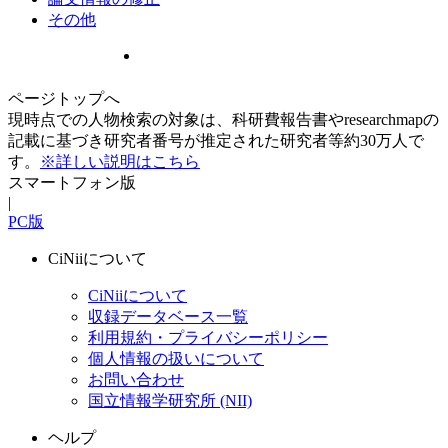
その他
ページトップへ
現時点での人物検索の対象は、科研費報告書やresearchmapの
記載に基づき研究者番号が推定された研究者等約30万人で
す。
※詳しい説明はこちら
スマートフォン版
|
PC版
CiNiiについて
CiNiiについて
収録データベース一覧
利用規約・プライバシーポリシー
個人情報の扱いについて
お問い合わせ
国立情報学研究所 (NII)
ヘルプ