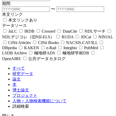
期間
〜
本文リンク
本文リンクあり
データソース
JaLC
IRDB
Crossref
DataCite
NDLサーチ
NDLデジコレ（旧NII-ELS）
RUDA
JDCat
NINJAL
CiNii Articles
CiNii Books
NACSIS-CAT/ILL
DBpedia
KAKEN
e-Rad
Integbio
PubMed
LSDB Archive
極地研ADS
極地研学術DB
OpenAIRE
公共データカタログ
すべて
研究データ
論文
本
博士論文
プロジェクト
人物
> 人物検索機能について
詳細検索
閉じる