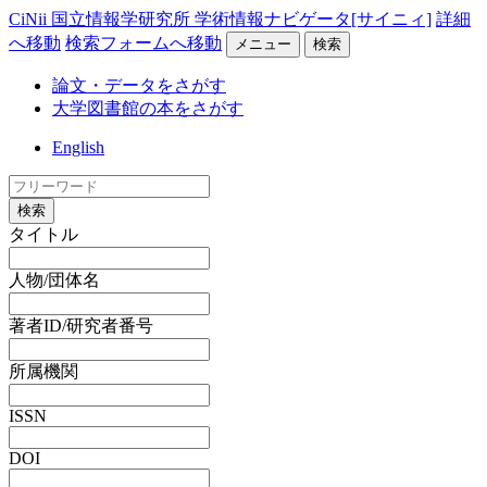
CiNii 国立情報学研究所 学術情報ナビゲータ[サイニィ]
詳細
へ移動
検索フォームへ移動
メニュー
検索
論文・データをさがす
大学図書館の本をさがす
English
検索
タイトル
人物/団体名
著者ID/研究者番号
所属機関
ISSN
DOI