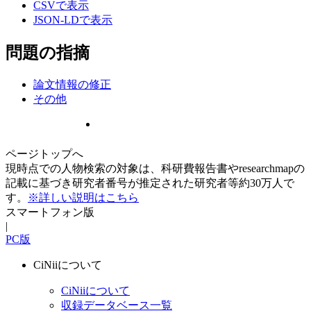
CSVで表示
JSON-LDで表示
問題の指摘
論文情報の修正
その他
ページトップへ
現時点での人物検索の対象は、科研費報告書やresearchmapの
記載に基づき研究者番号が推定された研究者等約30万人で
す。
※詳しい説明はこちら
スマートフォン版
|
PC版
CiNiiについて
CiNiiについて
収録データベース一覧