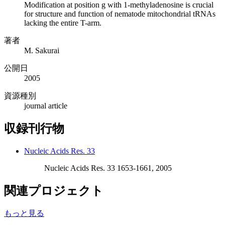
Modification at position g with 1-methyladenosine is crucial
for structure and function of nematode mitochondrial tRNAs
lacking the entire T-arm.
著者
M. Sakurai
公開日
2005
資源種別
journal article
収録刊行物
Nucleic Acids Res. 33
Nucleic Acids Res. 33 1653-1661, 2005
関連プロジェクト
もっと見る