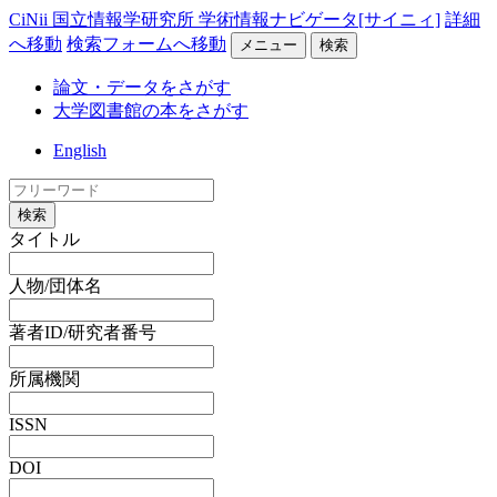
CiNii 国立情報学研究所 学術情報ナビゲータ[サイニィ]
詳細
へ移動
検索フォームへ移動
メニュー
検索
論文・データをさがす
大学図書館の本をさがす
English
検索
タイトル
人物/団体名
著者ID/研究者番号
所属機関
ISSN
DOI