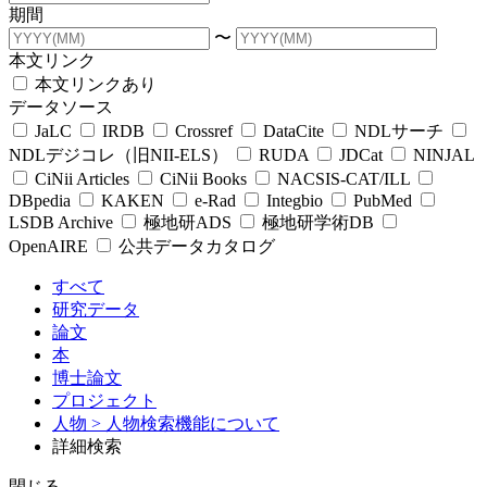
期間
〜
本文リンク
本文リンクあり
データソース
JaLC
IRDB
Crossref
DataCite
NDLサーチ
NDLデジコレ（旧NII-ELS）
RUDA
JDCat
NINJAL
CiNii Articles
CiNii Books
NACSIS-CAT/ILL
DBpedia
KAKEN
e-Rad
Integbio
PubMed
LSDB Archive
極地研ADS
極地研学術DB
OpenAIRE
公共データカタログ
すべて
研究データ
論文
本
博士論文
プロジェクト
人物
> 人物検索機能について
詳細検索
閉じる