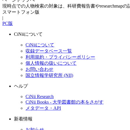
現時点での人物検索の対象は、科研費報告書やresearchma
スマートフォン版
|
PC版
CiNiiについて
CiNiiについて
収録データベース一覧
利用規約・プライバシーポリシー
個人情報の扱いについて
お問い合わせ
国立情報学研究所 (NII)
ヘルプ
CiNii Research
CiNii Books - 大学図書館の本をさがす
メタデータ・API
新着情報
お知らせ