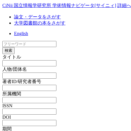
CiNii 国立情報学研究所 学術情報ナビゲータ[サイニィ]
詳細
論文・データをさがす
大学図書館の本をさがす
English
検索
タイトル
人物/団体名
著者ID/研究者番号
所属機関
ISSN
DOI
期間