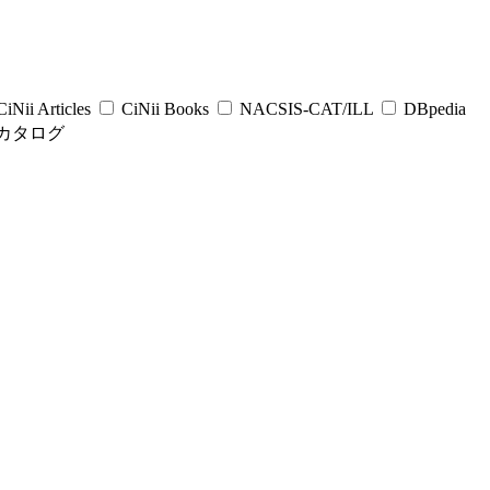
iNii Articles
CiNii Books
NACSIS-CAT/ILL
DBpedia
カタログ