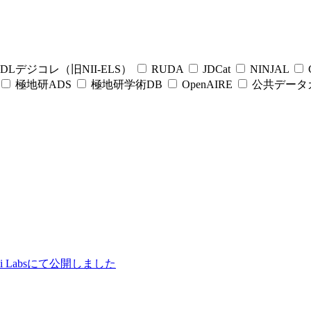
DLデジコレ（旧NII-ELS）
RUDA
JDCat
NINJAL
C
極地研ADS
極地研学術DB
OpenAIRE
公共データ
ii Labsにて公開しました