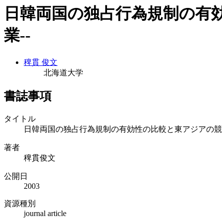
日韓両国の独占行為規制の有効
業--
稗貫 俊文
北海道大学
書誌事項
タイトル
日韓両国の独占行為規制の有効性の比較と東アジアの競争
著者
稗貫俊文
公開日
2003
資源種別
journal article