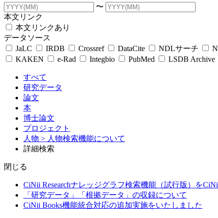
〜
本文リンク
本文リンクあり
データソース
JaLC
IRDB
Crossref
DataCite
NDLサーチ
N
KAKEN
e-Rad
Integbio
PubMed
LSDB Archive
すべて
研究データ
論文
本
博士論文
プロジェクト
人物
> 人物検索機能について
詳細検索
閉じる
CiNii Researchナレッジグラフ検索機能（試行版）をCiN
「研究データ」「根拠データ」の収録について
CiNii Books機能統合対応の追加実施をいたしました