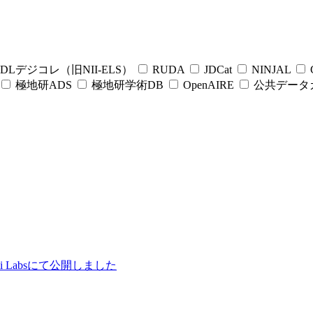
DLデジコレ（旧NII-ELS）
RUDA
JDCat
NINJAL
C
極地研ADS
極地研学術DB
OpenAIRE
公共データ
ii Labsにて公開しました