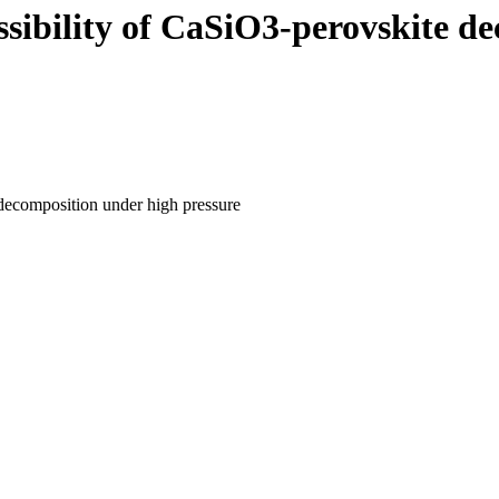
ssibility of CaSiO3-perovskite d
decomposition under high pressure