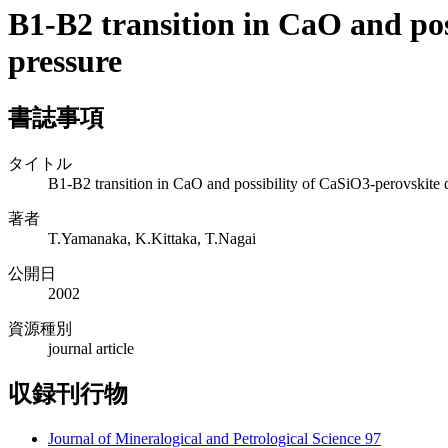
B1-B2 transition in CaO and po
pressure
書誌事項
タイトル
B1-B2 transition in CaO and possibility of CaSiO3-perovskite 
著者
T.Yamanaka, K.Kittaka, T.Nagai
公開日
2002
資源種別
journal article
収録刊行物
Journal of Mineralogical and Petrological Science 97