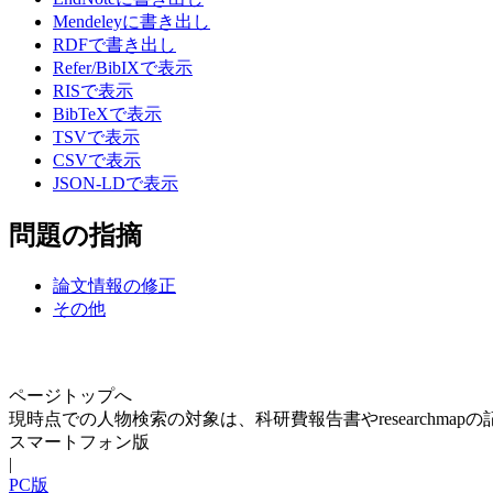
Mendeleyに書き出し
RDFで書き出し
Refer/BibIXで表示
RISで表示
BibTeXで表示
TSVで表示
CSVで表示
JSON-LDで表示
問題の指摘
論文情報の修正
その他
ページトップへ
現時点での人物検索の対象は、科研費報告書やresearchma
スマートフォン版
|
PC版