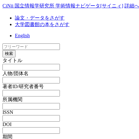
CiNii 国立情報学研究所 学術情報ナビゲータ[サイニィ]
詳細
論文・データをさがす
大学図書館の本をさがす
English
検索
タイトル
人物/団体名
著者ID/研究者番号
所属機関
ISSN
DOI
期間