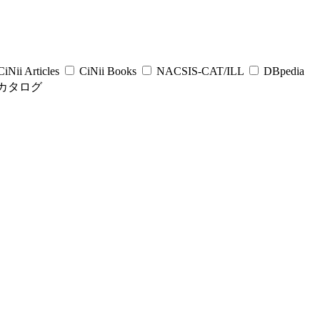
iNii Articles
CiNii Books
NACSIS-CAT/ILL
DBpedia
カタログ