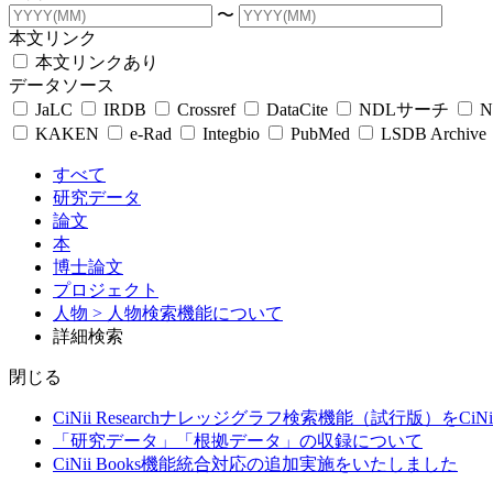
〜
本文リンク
本文リンクあり
データソース
JaLC
IRDB
Crossref
DataCite
NDLサーチ
N
KAKEN
e-Rad
Integbio
PubMed
LSDB Archive
すべて
研究データ
論文
本
博士論文
プロジェクト
人物
> 人物検索機能について
詳細検索
閉じる
CiNii Researchナレッジグラフ検索機能（試行版）をCiN
「研究データ」「根拠データ」の収録について
CiNii Books機能統合対応の追加実施をいたしました