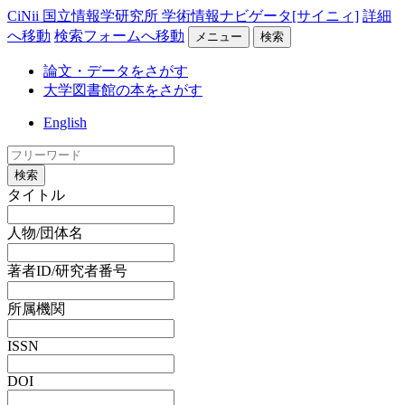
CiNii 国立情報学研究所 学術情報ナビゲータ[サイニィ]
詳細
へ移動
検索フォームへ移動
メニュー
検索
論文・データをさがす
大学図書館の本をさがす
English
検索
タイトル
人物/団体名
著者ID/研究者番号
所属機関
ISSN
DOI