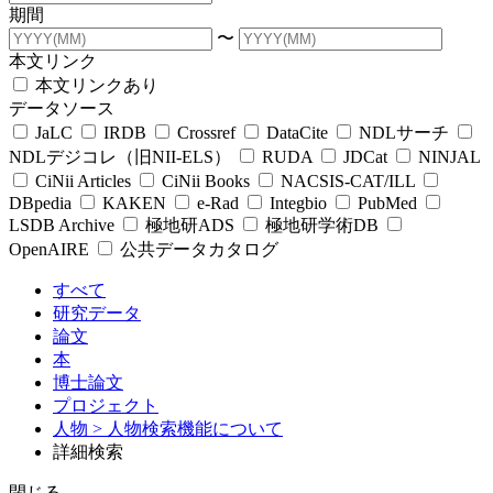
期間
〜
本文リンク
本文リンクあり
データソース
JaLC
IRDB
Crossref
DataCite
NDLサーチ
NDLデジコレ（旧NII-ELS）
RUDA
JDCat
NINJAL
CiNii Articles
CiNii Books
NACSIS-CAT/ILL
DBpedia
KAKEN
e-Rad
Integbio
PubMed
LSDB Archive
極地研ADS
極地研学術DB
OpenAIRE
公共データカタログ
すべて
研究データ
論文
本
博士論文
プロジェクト
人物
> 人物検索機能について
詳細検索
閉じる