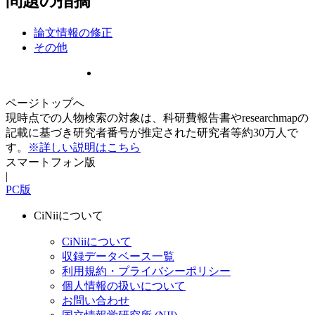
問題の指摘
論文情報の修正
その他
ページトップへ
現時点での人物検索の対象は、科研費報告書やresearchmapの
記載に基づき研究者番号が推定された研究者等約30万人で
す。
※詳しい説明はこちら
スマートフォン版
|
PC版
CiNiiについて
CiNiiについて
収録データベース一覧
利用規約・プライバシーポリシー
個人情報の扱いについて
お問い合わせ