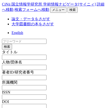
CiNii 国立情報学研究所 学術情報ナビゲータ[サイニィ]
詳細
へ移動
検索フォームへ移動
メニュー
検索
論文・データをさがす
大学図書館の本をさがす
English
検索
タイトル
人物/団体名
著者ID/研究者番号
所属機関
ISSN
DOI