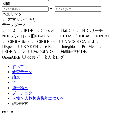
期間
〜
本文リンク
本文リンクあり
データソース
JaLC
IRDB
Crossref
DataCite
NDLサーチ
NDLデジコレ（旧NII-ELS）
RUDA
JDCat
NINJAL
CiNii Articles
CiNii Books
NACSIS-CAT/ILL
DBpedia
KAKEN
e-Rad
Integbio
PubMed
LSDB Archive
極地研ADS
極地研学術DB
OpenAIRE
公共データカタログ
すべて
研究データ
論文
本
博士論文
プロジェクト
人物
> 人物検索機能について
詳細検索
閉じる