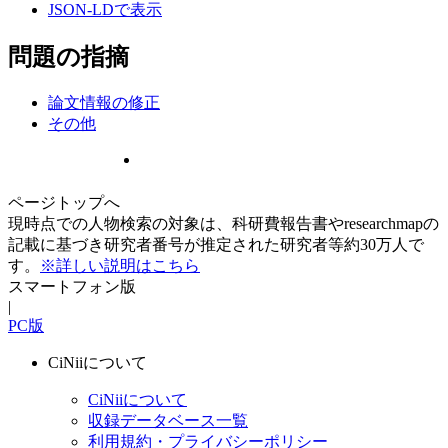
JSON-LDで表示
問題の指摘
論文情報の修正
その他
ページトップへ
現時点での人物検索の対象は、科研費報告書やresearchmapの
記載に基づき研究者番号が推定された研究者等約30万人で
す。
※詳しい説明はこちら
スマートフォン版
|
PC版
CiNiiについて
CiNiiについて
収録データベース一覧
利用規約・プライバシーポリシー