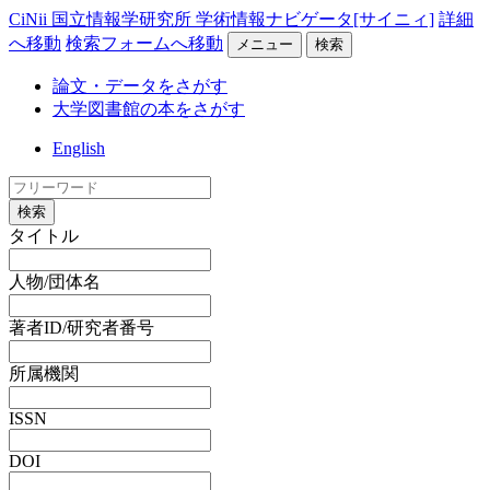
CiNii 国立情報学研究所 学術情報ナビゲータ[サイニィ]
詳細
へ移動
検索フォームへ移動
メニュー
検索
論文・データをさがす
大学図書館の本をさがす
English
検索
タイトル
人物/団体名
著者ID/研究者番号
所属機関
ISSN
DOI