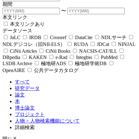
期間
〜
本文リンク
本文リンクあり
データソース
JaLC
IRDB
Crossref
DataCite
NDLサーチ
NDLデジコレ（旧NII-ELS）
RUDA
JDCat
NINJAL
CiNii Articles
CiNii Books
NACSIS-CAT/ILL
DBpedia
KAKEN
e-Rad
Integbio
PubMed
LSDB Archive
極地研ADS
極地研学術DB
OpenAIRE
公共データカタログ
すべて
研究データ
論文
本
博士論文
プロジェクト
人物
> 人物検索機能について
詳細検索
閉じる