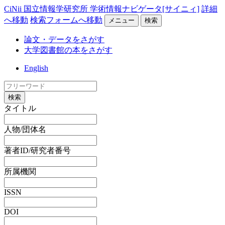
CiNii 国立情報学研究所 学術情報ナビゲータ[サイニィ]
詳細
へ移動
検索フォームへ移動
メニュー
検索
論文・データをさがす
大学図書館の本をさがす
English
検索
タイトル
人物/団体名
著者ID/研究者番号
所属機関
ISSN
DOI