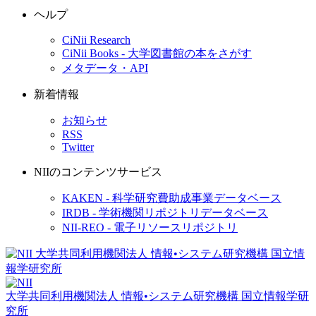
ヘルプ
CiNii Research
CiNii Books - 大学図書館の本をさがす
メタデータ・API
新着情報
お知らせ
RSS
Twitter
NIIのコンテンツサービス
KAKEN - 科学研究費助成事業データベース
IRDB - 学術機関リポジトリデータベース
NII-REO - 電子リソースリポジトリ
大学共同利用機関法人 情報•システム研究機構
国立情報学研
究所