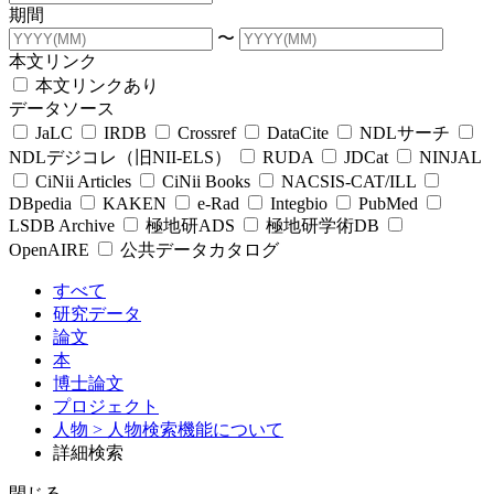
期間
〜
本文リンク
本文リンクあり
データソース
JaLC
IRDB
Crossref
DataCite
NDLサーチ
NDLデジコレ（旧NII-ELS）
RUDA
JDCat
NINJAL
CiNii Articles
CiNii Books
NACSIS-CAT/ILL
DBpedia
KAKEN
e-Rad
Integbio
PubMed
LSDB Archive
極地研ADS
極地研学術DB
OpenAIRE
公共データカタログ
すべて
研究データ
論文
本
博士論文
プロジェクト
人物
> 人物検索機能について
詳細検索
閉じる