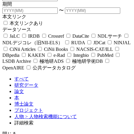
期間
〜
本文リンク
本文リンクあり
データソース
JaLC
IRDB
Crossref
DataCite
NDLサーチ
NDLデジコレ（旧NII-ELS）
RUDA
JDCat
NINJAL
CiNii Articles
CiNii Books
NACSIS-CAT/ILL
DBpedia
KAKEN
e-Rad
Integbio
PubMed
LSDB Archive
極地研ADS
極地研学術DB
OpenAIRE
公共データカタログ
すべて
研究データ
論文
本
博士論文
プロジェクト
人物
> 人物検索機能について
詳細検索
閉じる