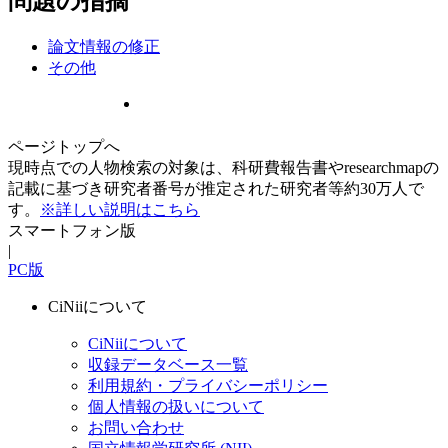
問題の指摘
論文情報の修正
その他
ページトップへ
現時点での人物検索の対象は、科研費報告書やresearchmapの
記載に基づき研究者番号が推定された研究者等約30万人で
す。
※詳しい説明はこちら
スマートフォン版
|
PC版
CiNiiについて
CiNiiについて
収録データベース一覧
利用規約・プライバシーポリシー
個人情報の扱いについて
お問い合わせ