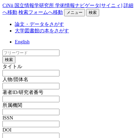
CiNii 国立情報学研究所 学術情報ナビゲータ[サイニィ]
詳細
へ移動
検索フォームへ移動
メニュー
検索
論文・データをさがす
大学図書館の本をさがす
English
検索
タイトル
人物/団体名
著者ID/研究者番号
所属機関
ISSN
DOI