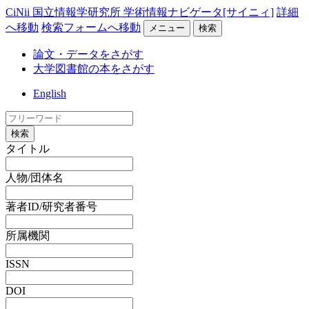
CiNii 国立情報学研究所 学術情報ナビゲータ[サイニィ]
詳細
へ移動
検索フォームへ移動
メニュー
検索
論文・データをさがす
大学図書館の本をさがす
English
検索
タイトル
人物/団体名
著者ID/研究者番号
所属機関
ISSN
DOI