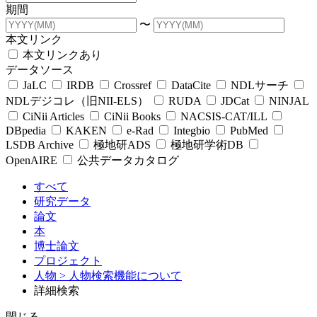
期間
〜
本文リンク
本文リンクあり
データソース
JaLC
IRDB
Crossref
DataCite
NDLサーチ
NDLデジコレ（旧NII-ELS）
RUDA
JDCat
NINJAL
CiNii Articles
CiNii Books
NACSIS-CAT/ILL
DBpedia
KAKEN
e-Rad
Integbio
PubMed
LSDB Archive
極地研ADS
極地研学術DB
OpenAIRE
公共データカタログ
すべて
研究データ
論文
本
博士論文
プロジェクト
人物
> 人物検索機能について
詳細検索
閉じる