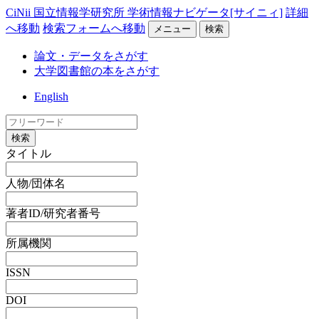
CiNii 国立情報学研究所 学術情報ナビゲータ[サイニィ]
詳細
へ移動
検索フォームへ移動
メニュー
検索
論文・データをさがす
大学図書館の本をさがす
English
検索
タイトル
人物/団体名
著者ID/研究者番号
所属機関
ISSN
DOI