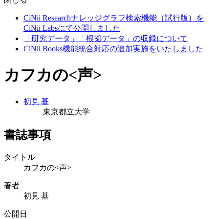
CiNii Researchナレッジグラフ検索機能（試行版）を
CiNii Labsにて公開しました
「研究データ」「根拠データ」の収録について
CiNii Books機能統合対応の追加実施をいたしました
カフカの<声>
初見 基
東京都立大学
書誌事項
タイトル
カフカの<声>
著者
初見 基
公開日