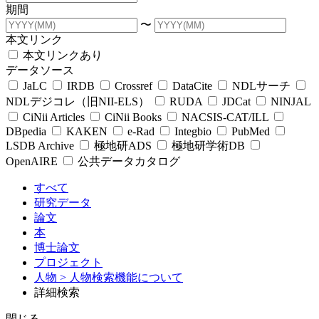
期間
〜
本文リンク
本文リンクあり
データソース
JaLC
IRDB
Crossref
DataCite
NDLサーチ
NDLデジコレ（旧NII-ELS）
RUDA
JDCat
NINJAL
CiNii Articles
CiNii Books
NACSIS-CAT/ILL
DBpedia
KAKEN
e-Rad
Integbio
PubMed
LSDB Archive
極地研ADS
極地研学術DB
OpenAIRE
公共データカタログ
すべて
研究データ
論文
本
博士論文
プロジェクト
人物
> 人物検索機能について
詳細検索
閉じる