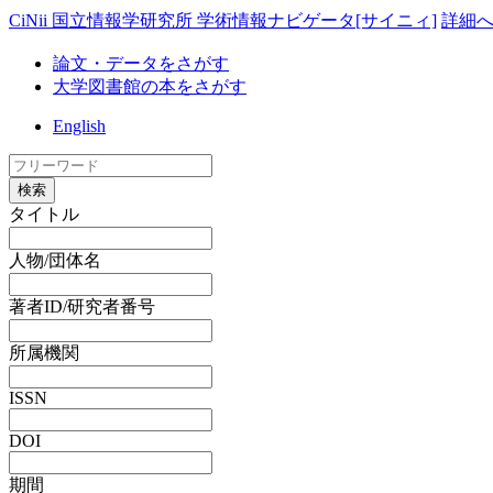
CiNii 国立情報学研究所 学術情報ナビゲータ[サイニィ]
詳細
論文・データをさがす
大学図書館の本をさがす
English
検索
タイトル
人物/団体名
著者ID/研究者番号
所属機関
ISSN
DOI
期間