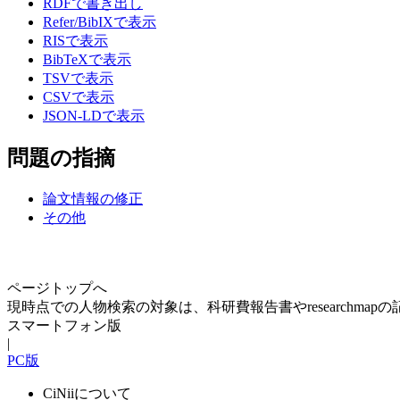
RDFで書き出し
Refer/BibIXで表示
RISで表示
BibTeXで表示
TSVで表示
CSVで表示
JSON-LDで表示
問題の指摘
論文情報の修正
その他
ページトップへ
現時点での人物検索の対象は、科研費報告書やresearchma
スマートフォン版
|
PC版
CiNiiについて