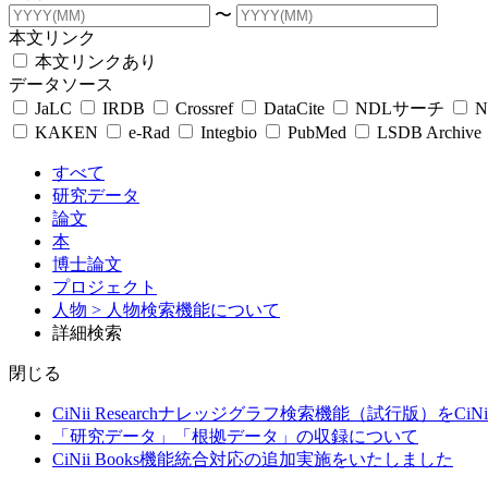
〜
本文リンク
本文リンクあり
データソース
JaLC
IRDB
Crossref
DataCite
NDLサーチ
N
KAKEN
e-Rad
Integbio
PubMed
LSDB Archive
すべて
研究データ
論文
本
博士論文
プロジェクト
人物
> 人物検索機能について
詳細検索
閉じる
CiNii Researchナレッジグラフ検索機能（試行版）をCiN
「研究データ」「根拠データ」の収録について
CiNii Books機能統合対応の追加実施をいたしました