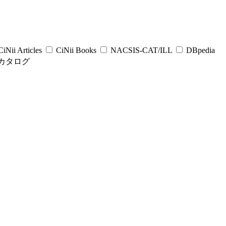
iNii Articles
CiNii Books
NACSIS-CAT/ILL
DBpedia
カタログ