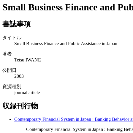
Small Business Finance and Publ
書誌事項
タイトル
Small Business Finance and Public Assistance in Japan
著者
Tetsu IWANE
公開日
2003
資源種別
journal article
収録刊行物
Contemporary Financial System in Japan : Banking Beha
Contemporary Financial System in Japan : Banking