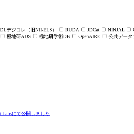
DLデジコレ（旧NII-ELS）
RUDA
JDCat
NINJAL
C
極地研ADS
極地研学術DB
OpenAIRE
公共データ
ii Labsにて公開しました