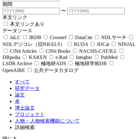
期間
〜
本文リンク
本文リンクあり
データソース
JaLC
IRDB
Crossref
DataCite
NDLサーチ
NDLデジコレ（旧NII-ELS）
RUDA
JDCat
NINJAL
CiNii Articles
CiNii Books
NACSIS-CAT/ILL
DBpedia
KAKEN
e-Rad
Integbio
PubMed
LSDB Archive
極地研ADS
極地研学術DB
OpenAIRE
公共データカタログ
すべて
研究データ
論文
本
博士論文
プロジェクト
人物
> 人物検索機能について
詳細検索
閉じる