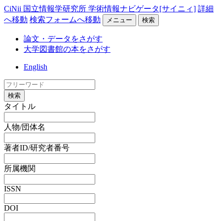
CiNii 国立情報学研究所 学術情報ナビゲータ[サイニィ]
詳細
へ移動
検索フォームへ移動
メニュー
検索
論文・データをさがす
大学図書館の本をさがす
English
検索
タイトル
人物/団体名
著者ID/研究者番号
所属機関
ISSN
DOI