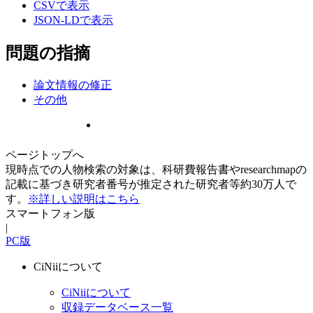
CSVで表示
JSON-LDで表示
問題の指摘
論文情報の修正
その他
ページトップへ
現時点での人物検索の対象は、科研費報告書やresearchmapの
記載に基づき研究者番号が推定された研究者等約30万人で
す。
※詳しい説明はこちら
スマートフォン版
|
PC版
CiNiiについて
CiNiiについて
収録データベース一覧