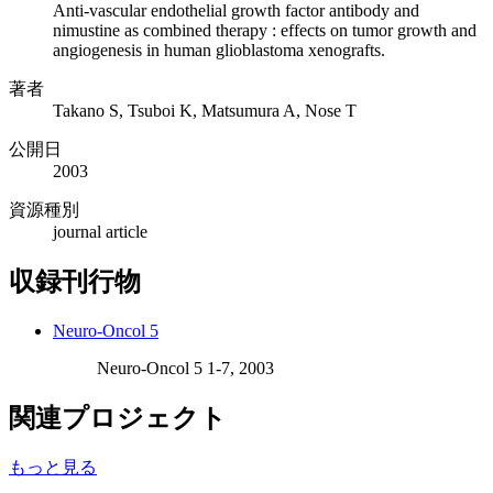
Anti-vascular endothelial growth factor antibody and
nimustine as combined therapy : effects on tumor growth and
angiogenesis in human glioblastoma xenografts.
著者
Takano S, Tsuboi K, Matsumura A, Nose T
公開日
2003
資源種別
journal article
収録刊行物
Neuro-Oncol 5
Neuro-Oncol 5 1-7, 2003
関連プロジェクト
もっと見る