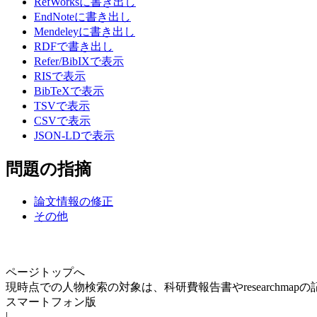
RefWorksに書き出し
EndNoteに書き出し
Mendeleyに書き出し
RDFで書き出し
Refer/BibIXで表示
RISで表示
BibTeXで表示
TSVで表示
CSVで表示
JSON-LDで表示
問題の指摘
論文情報の修正
その他
ページトップへ
現時点での人物検索の対象は、科研費報告書やresearchma
スマートフォン版
|