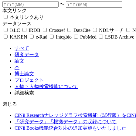
〜
本文リンク
本文リンクあり
データソース
JaLC
IRDB
Crossref
DataCite
NDLサーチ
N
KAKEN
e-Rad
Integbio
PubMed
LSDB Archive
すべて
研究データ
論文
本
博士論文
プロジェクト
人物
> 人物検索機能について
詳細検索
閉じる
CiNii Researchナレッジグラフ検索機能（試行版）をCiN
「研究データ」「根拠データ」の収録について
CiNii Books機能統合対応の追加実施をいたしました