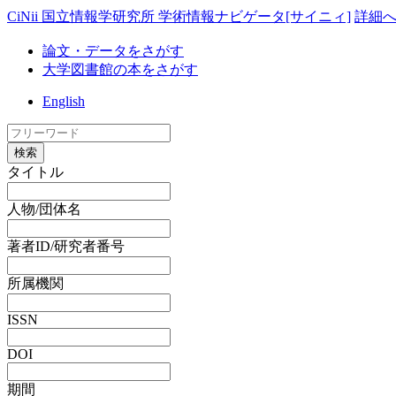
CiNii 国立情報学研究所 学術情報ナビゲータ[サイニィ]
詳細
論文・データをさがす
大学図書館の本をさがす
English
検索
タイトル
人物/団体名
著者ID/研究者番号
所属機関
ISSN
DOI
期間