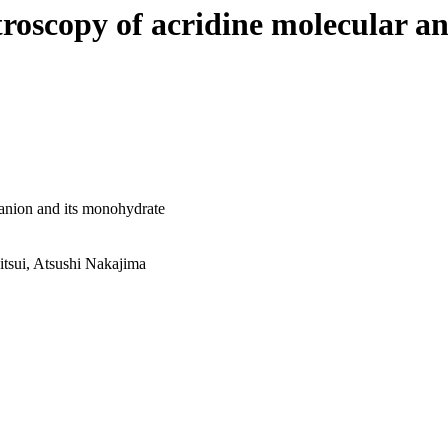
troscopy of acridine molecular a
 anion and its monohydrate
tsui, Atsushi Nakajima