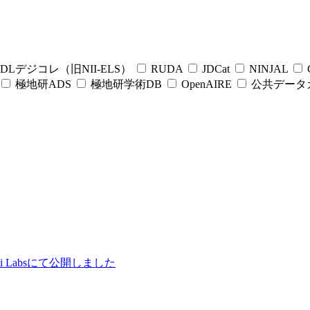
DLデジコレ（旧NII-ELS）
RUDA
JDCat
NINJAL
C
極地研ADS
極地研学術DB
OpenAIRE
公共データ
ii Labsにて公開しました