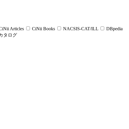
iNii Articles
CiNii Books
NACSIS-CAT/ILL
DBpedia
カタログ