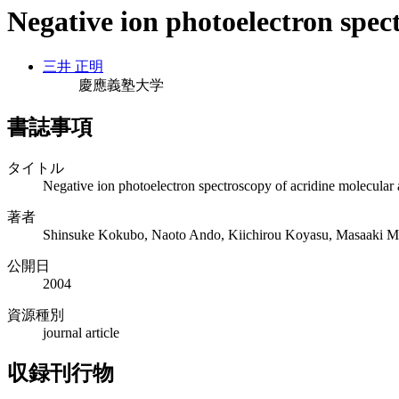
Negative ion photoelectron spec
三井 正明
慶應義塾大学
書誌事項
タイトル
Negative ion photoelectron spectroscopy of acridine molecular
著者
Shinsuke Kokubo, Naoto Ando, Kiichirou Koyasu, Masaaki Mi
公開日
2004
資源種別
journal article
収録刊行物