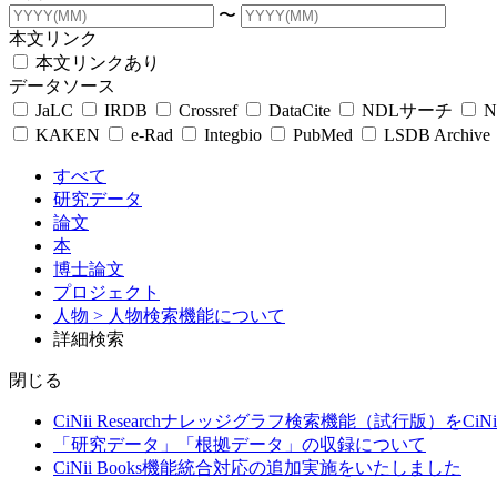
〜
本文リンク
本文リンクあり
データソース
JaLC
IRDB
Crossref
DataCite
NDLサーチ
N
KAKEN
e-Rad
Integbio
PubMed
LSDB Archive
すべて
研究データ
論文
本
博士論文
プロジェクト
人物
> 人物検索機能について
詳細検索
閉じる
CiNii Researchナレッジグラフ検索機能（試行版）をCiN
「研究データ」「根拠データ」の収録について
CiNii Books機能統合対応の追加実施をいたしました