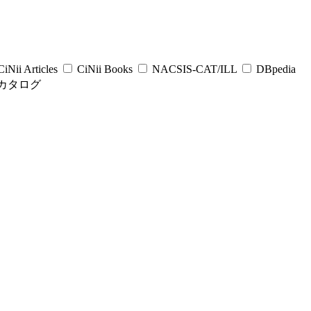
iNii Articles
CiNii Books
NACSIS-CAT/ILL
DBpedia
カタログ