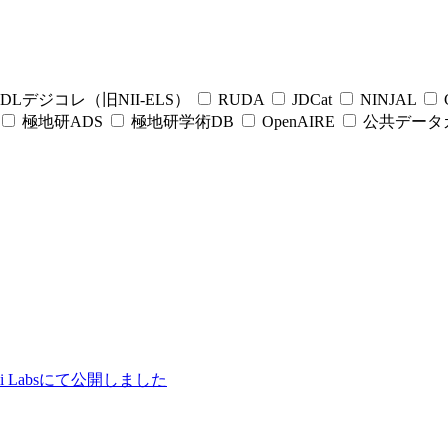
DLデジコレ（旧NII-ELS）
RUDA
JDCat
NINJAL
C
極地研ADS
極地研学術DB
OpenAIRE
公共データ
ii Labsにて公開しました