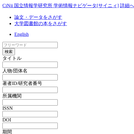
CiNii 国立情報学研究所 学術情報ナビゲータ[サイニィ]
詳細
論文・データをさがす
大学図書館の本をさがす
English
検索
タイトル
人物/団体名
著者ID/研究者番号
所属機関
ISSN
DOI
期間