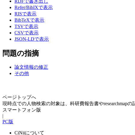
RDFで書き出し
Refer/BibIXで表示
RISで表示
BibTeXで表示
TSVで表示
CSVで表示
JSON-LDで表示
問題の指摘
論文情報の修正
その他
ページトップへ
現時点での人物検索の対象は、科研費報告書やresearchma
スマートフォン版
|
PC版
CiNiiについて