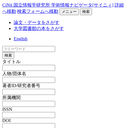
CiNii 国立情報学研究所 学術情報ナビゲータ[サイニィ]
詳細
へ移動
検索フォームへ移動
メニュー
検索
論文・データをさがす
大学図書館の本をさがす
English
検索
タイトル
人物/団体名
著者ID/研究者番号
所属機関
ISSN
DOI