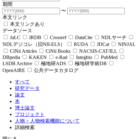
期間
〜
本文リンク
本文リンクあり
データソース
JaLC
IRDB
Crossref
DataCite
NDLサーチ
NDLデジコレ（旧NII-ELS）
RUDA
JDCat
NINJAL
CiNii Articles
CiNii Books
NACSIS-CAT/ILL
DBpedia
KAKEN
e-Rad
Integbio
PubMed
LSDB Archive
極地研ADS
極地研学術DB
OpenAIRE
公共データカタログ
すべて
研究データ
論文
本
博士論文
プロジェクト
人物
> 人物検索機能について
詳細検索
閉じる