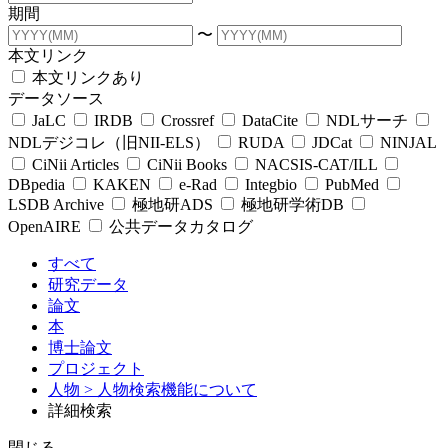
期間
〜
本文リンク
本文リンクあり
データソース
JaLC
IRDB
Crossref
DataCite
NDLサーチ
NDLデジコレ（旧NII-ELS）
RUDA
JDCat
NINJAL
CiNii Articles
CiNii Books
NACSIS-CAT/ILL
DBpedia
KAKEN
e-Rad
Integbio
PubMed
LSDB Archive
極地研ADS
極地研学術DB
OpenAIRE
公共データカタログ
すべて
研究データ
論文
本
博士論文
プロジェクト
人物
> 人物検索機能について
詳細検索
閉じる