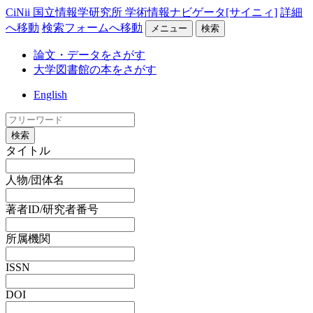
CiNii 国立情報学研究所 学術情報ナビゲータ[サイニィ]
詳細
へ移動
検索フォームへ移動
メニュー
検索
論文・データをさがす
大学図書館の本をさがす
English
検索
タイトル
人物/団体名
著者ID/研究者番号
所属機関
ISSN
DOI