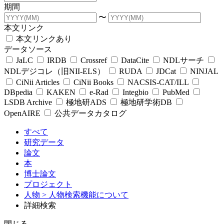
期間
〜
本文リンク
本文リンクあり
データソース
JaLC
IRDB
Crossref
DataCite
NDLサーチ
NDLデジコレ（旧NII-ELS）
RUDA
JDCat
NINJAL
CiNii Articles
CiNii Books
NACSIS-CAT/ILL
DBpedia
KAKEN
e-Rad
Integbio
PubMed
LSDB Archive
極地研ADS
極地研学術DB
OpenAIRE
公共データカタログ
すべて
研究データ
論文
本
博士論文
プロジェクト
人物
> 人物検索機能について
詳細検索
閉じる