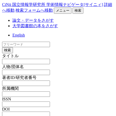
CiNii 国立情報学研究所 学術情報ナビゲータ[サイニィ]
詳細
へ移動
検索フォームへ移動
メニュー
検索
論文・データをさがす
大学図書館の本をさがす
English
検索
タイトル
人物/団体名
著者ID/研究者番号
所属機関
ISSN
DOI