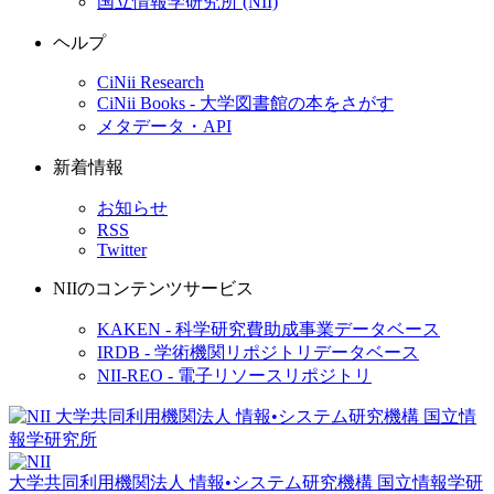
国立情報学研究所 (NII)
ヘルプ
CiNii Research
CiNii Books - 大学図書館の本をさがす
メタデータ・API
新着情報
お知らせ
RSS
Twitter
NIIのコンテンツサービス
KAKEN - 科学研究費助成事業データベース
IRDB - 学術機関リポジトリデータベース
NII-REO - 電子リソースリポジトリ
大学共同利用機関法人 情報•システム研究機構
国立情報学研