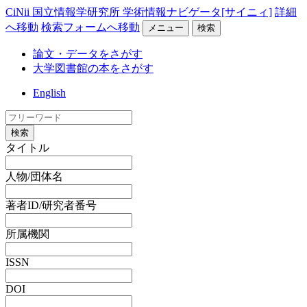
CiNii 国立情報学研究所 学術情報ナビゲータ[サイニィ]
詳細
へ移動
検索フォームへ移動
メニュー
検索
論文・データをさがす
大学図書館の本をさがす
English
検索
タイトル
人物/団体名
著者ID/研究者番号
所属機関
ISSN
DOI