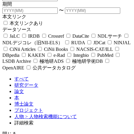
期間
〜
本文リンク
本文リンクあり
データソース
JaLC
IRDB
Crossref
DataCite
NDLサーチ
NDLデジコレ（旧NII-ELS）
RUDA
JDCat
NINJAL
CiNii Articles
CiNii Books
NACSIS-CAT/ILL
DBpedia
KAKEN
e-Rad
Integbio
PubMed
LSDB Archive
極地研ADS
極地研学術DB
OpenAIRE
公共データカタログ
すべて
研究データ
論文
本
博士論文
プロジェクト
人物
> 人物検索機能について
詳細検索
閉じる