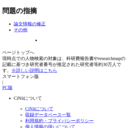
問題の指摘
論文情報の修正
その他
ページトップへ
現時点での人物検索の対象は、科研費報告書やresearchmapの
記載に基づき研究者番号が推定された研究者等約30万人で
す。
※詳しい説明はこちら
スマートフォン版
|
PC版
CiNiiについて
CiNiiについて
収録データベース一覧
利用規約・プライバシーポリシー
個人情報の扱いについて