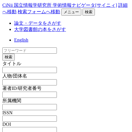
CiNii 国立情報学研究所 学術情報ナビゲータ[サイニィ]
詳細
へ移動
検索フォームへ移動
メニュー
検索
論文・データをさがす
大学図書館の本をさがす
English
検索
タイトル
人物/団体名
著者ID/研究者番号
所属機関
ISSN
DOI