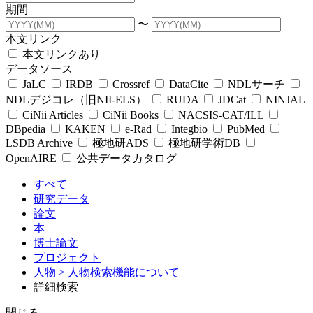
期間
〜
本文リンク
本文リンクあり
データソース
JaLC
IRDB
Crossref
DataCite
NDLサーチ
NDLデジコレ（旧NII-ELS）
RUDA
JDCat
NINJAL
CiNii Articles
CiNii Books
NACSIS-CAT/ILL
DBpedia
KAKEN
e-Rad
Integbio
PubMed
LSDB Archive
極地研ADS
極地研学術DB
OpenAIRE
公共データカタログ
すべて
研究データ
論文
本
博士論文
プロジェクト
人物
> 人物検索機能について
詳細検索
閉じる