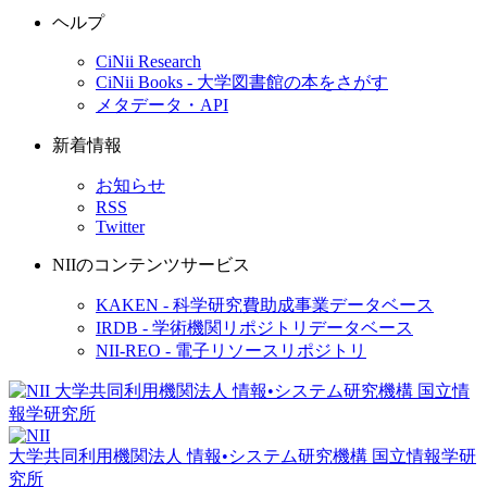
ヘルプ
CiNii Research
CiNii Books - 大学図書館の本をさがす
メタデータ・API
新着情報
お知らせ
RSS
Twitter
NIIのコンテンツサービス
KAKEN - 科学研究費助成事業データベース
IRDB - 学術機関リポジトリデータベース
NII-REO - 電子リソースリポジトリ
大学共同利用機関法人 情報•システム研究機構
国立情報学研
究所