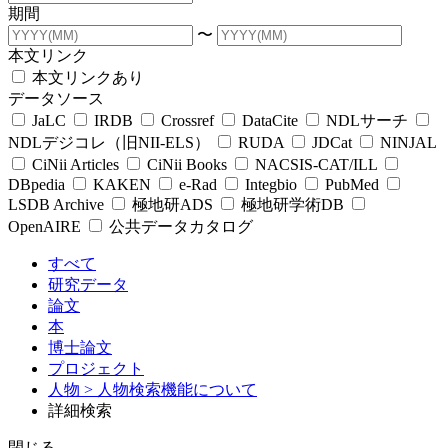
期間
〜
本文リンク
本文リンクあり
データソース
JaLC
IRDB
Crossref
DataCite
NDLサーチ
NDLデジコレ（旧NII-ELS）
RUDA
JDCat
NINJAL
CiNii Articles
CiNii Books
NACSIS-CAT/ILL
DBpedia
KAKEN
e-Rad
Integbio
PubMed
LSDB Archive
極地研ADS
極地研学術DB
OpenAIRE
公共データカタログ
すべて
研究データ
論文
本
博士論文
プロジェクト
人物
> 人物検索機能について
詳細検索
閉じる