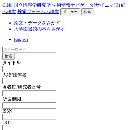
CiNii 国立情報学研究所 学術情報ナビゲータ[サイニィ]
詳細
へ移動
検索フォームへ移動
メニュー
検索
論文・データをさがす
大学図書館の本をさがす
English
検索
タイトル
人物/団体名
著者ID/研究者番号
所属機関
ISSN
DOI