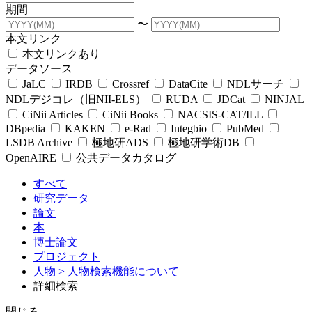
期間
〜
本文リンク
本文リンクあり
データソース
JaLC
IRDB
Crossref
DataCite
NDLサーチ
NDLデジコレ（旧NII-ELS）
RUDA
JDCat
NINJAL
CiNii Articles
CiNii Books
NACSIS-CAT/ILL
DBpedia
KAKEN
e-Rad
Integbio
PubMed
LSDB Archive
極地研ADS
極地研学術DB
OpenAIRE
公共データカタログ
すべて
研究データ
論文
本
博士論文
プロジェクト
人物
> 人物検索機能について
詳細検索
閉じる