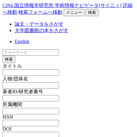
CiNii 国立情報学研究所 学術情報ナビゲータ[サイニィ]
詳細
へ移動
検索フォームへ移動
メニュー
検索
論文・データをさがす
大学図書館の本をさがす
English
検索
タイトル
人物/団体名
著者ID/研究者番号
所属機関
ISSN
DOI