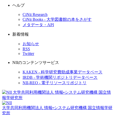
ヘルプ
CiNii Research
CiNii Books - 大学図書館の本をさがす
メタデータ・API
新着情報
お知らせ
RSS
Twitter
NIIのコンテンツサービス
KAKEN - 科学研究費助成事業データベース
IRDB - 学術機関リポジトリデータベース
NII-REO - 電子リソースリポジトリ
大学共同利用機関法人 情報•システム研究機構
国立情報学研
究所