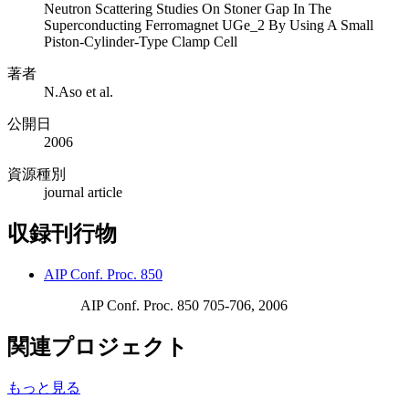
Neutron Scattering Studies On Stoner Gap In The
Superconducting Ferromagnet UGe_2 By Using A Small
Piston-Cylinder-Type Clamp Cell
著者
N.Aso et al.
公開日
2006
資源種別
journal article
収録刊行物
AIP Conf. Proc. 850
AIP Conf. Proc. 850 705-706, 2006
関連プロジェクト
もっと見る