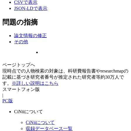
CSVで表示
JSON-LDで表示
問題の指摘
論文情報の修正
その他
ページトップへ
現時点での人物検索の対象は、科研費報告書やresearchmapの
記載に基づき研究者番号が推定された研究者等約30万人で
す。
※詳しい説明はこちら
スマートフォン版
|
PC版
CiNiiについて
CiNiiについて
収録データベース一覧