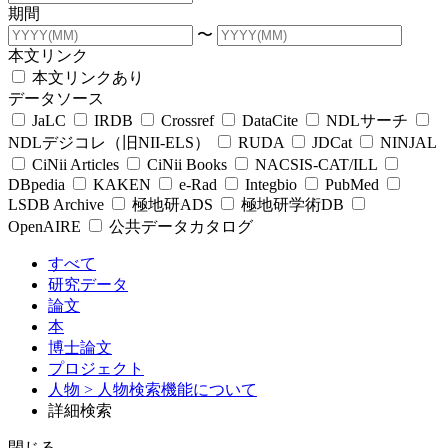
期間
〜
本文リンク
本文リンクあり
データソース
JaLC
IRDB
Crossref
DataCite
NDLサーチ
NDLデジコレ（旧NII-ELS）
RUDA
JDCat
NINJAL
CiNii Articles
CiNii Books
NACSIS-CAT/ILL
DBpedia
KAKEN
e-Rad
Integbio
PubMed
LSDB Archive
極地研ADS
極地研学術DB
OpenAIRE
公共データカタログ
すべて
研究データ
論文
本
博士論文
プロジェクト
人物
> 人物検索機能について
詳細検索
閉じる