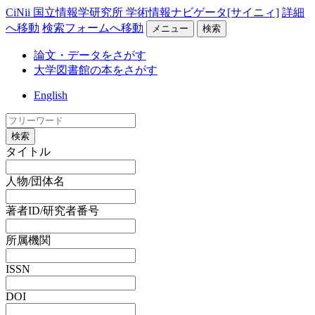
CiNii 国立情報学研究所 学術情報ナビゲータ[サイニィ]
詳細
へ移動
検索フォームへ移動
メニュー
検索
論文・データをさがす
大学図書館の本をさがす
English
検索
タイトル
人物/団体名
著者ID/研究者番号
所属機関
ISSN
DOI