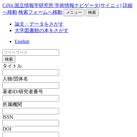
CiNii 国立情報学研究所 学術情報ナビゲータ[サイニィ]
詳細
へ移動
検索フォームへ移動
メニュー
検索
論文・データをさがす
大学図書館の本をさがす
English
検索
タイトル
人物/団体名
著者ID/研究者番号
所属機関
ISSN
DOI