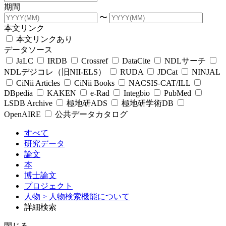
期間
〜
本文リンク
本文リンクあり
データソース
JaLC
IRDB
Crossref
DataCite
NDLサーチ
NDLデジコレ（旧NII-ELS）
RUDA
JDCat
NINJAL
CiNii Articles
CiNii Books
NACSIS-CAT/ILL
DBpedia
KAKEN
e-Rad
Integbio
PubMed
LSDB Archive
極地研ADS
極地研学術DB
OpenAIRE
公共データカタログ
すべて
研究データ
論文
本
博士論文
プロジェクト
人物
> 人物検索機能について
詳細検索
閉じる