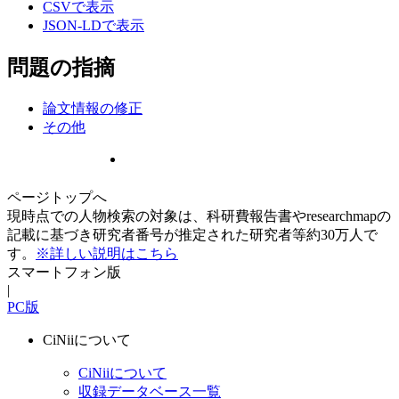
CSVで表示
JSON-LDで表示
問題の指摘
論文情報の修正
その他
ページトップへ
現時点での人物検索の対象は、科研費報告書やresearchmapの
記載に基づき研究者番号が推定された研究者等約30万人で
す。
※詳しい説明はこちら
スマートフォン版
|
PC版
CiNiiについて
CiNiiについて
収録データベース一覧