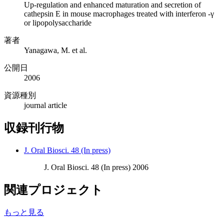
Up-regulation and enhanced maturation and secretion of
cathepsin E in mouse macrophages treated with interferon -γ
or lipopolysaccharide
著者
Yanagawa, M. et al.
公開日
2006
資源種別
journal article
収録刊行物
J. Oral Biosci. 48 (In press)
J. Oral Biosci. 48 (In press) 2006
関連プロジェクト
もっと見る