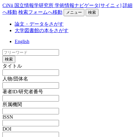
CiNii 国立情報学研究所 学術情報ナビゲータ[サイニィ]
詳細
へ移動
検索フォームへ移動
メニュー
検索
論文・データをさがす
大学図書館の本をさがす
English
検索
タイトル
人物/団体名
著者ID/研究者番号
所属機関
ISSN
DOI