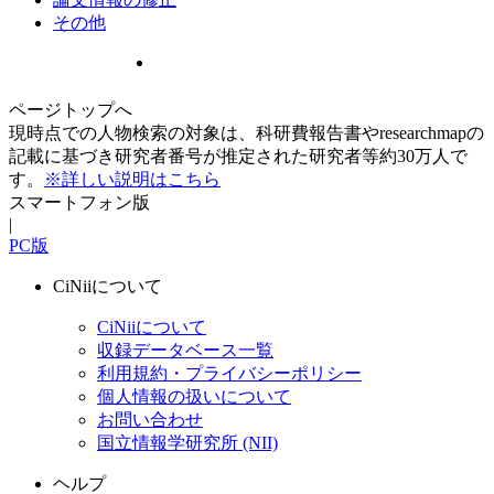
その他
ページトップへ
現時点での人物検索の対象は、科研費報告書やresearchmapの
記載に基づき研究者番号が推定された研究者等約30万人で
す。
※詳しい説明はこちら
スマートフォン版
|
PC版
CiNiiについて
CiNiiについて
収録データベース一覧
利用規約・プライバシーポリシー
個人情報の扱いについて
お問い合わせ
国立情報学研究所 (NII)
ヘルプ