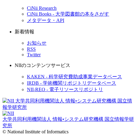
CiNii Research
CiNii Books - 大学図書館の本をさがす
メタデータ・API
新着情報
お知らせ
RSS
Twitter
NIIのコンテンツサービス
KAKEN - 科学研究費助成事業データベース
IRDB - 学術機関リポジトリデータベース
NII-REO - 電子リソースリポジトリ
大学共同利用機関法人 情報•システム研究機構
国立情報学研
究所
© National Institute of Informatics