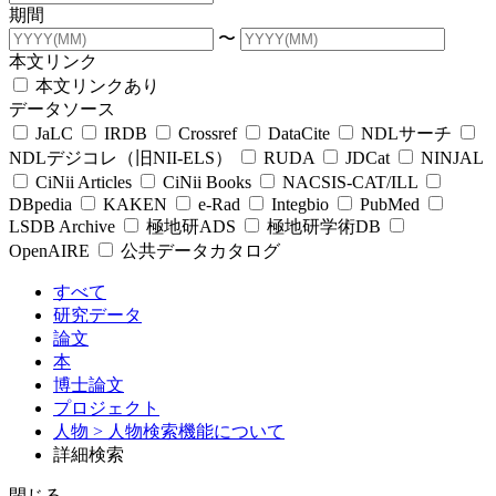
期間
〜
本文リンク
本文リンクあり
データソース
JaLC
IRDB
Crossref
DataCite
NDLサーチ
NDLデジコレ（旧NII-ELS）
RUDA
JDCat
NINJAL
CiNii Articles
CiNii Books
NACSIS-CAT/ILL
DBpedia
KAKEN
e-Rad
Integbio
PubMed
LSDB Archive
極地研ADS
極地研学術DB
OpenAIRE
公共データカタログ
すべて
研究データ
論文
本
博士論文
プロジェクト
人物
> 人物検索機能について
詳細検索
閉じる