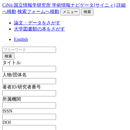
CiNii 国立情報学研究所 学術情報ナビゲータ[サイニィ]
詳細
へ移動
検索フォームへ移動
メニュー
検索
論文・データをさがす
大学図書館の本をさがす
English
検索
タイトル
人物/団体名
著者ID/研究者番号
所属機関
ISSN
DOI