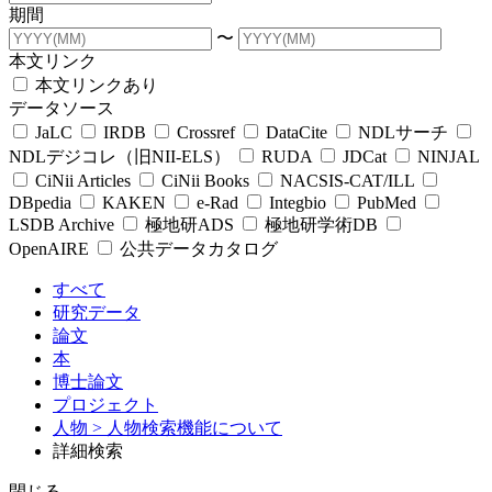
期間
〜
本文リンク
本文リンクあり
データソース
JaLC
IRDB
Crossref
DataCite
NDLサーチ
NDLデジコレ（旧NII-ELS）
RUDA
JDCat
NINJAL
CiNii Articles
CiNii Books
NACSIS-CAT/ILL
DBpedia
KAKEN
e-Rad
Integbio
PubMed
LSDB Archive
極地研ADS
極地研学術DB
OpenAIRE
公共データカタログ
すべて
研究データ
論文
本
博士論文
プロジェクト
人物
> 人物検索機能について
詳細検索
閉じる