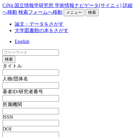
CiNii 国立情報学研究所 学術情報ナビゲータ[サイニィ]
詳細
へ移動
検索フォームへ移動
メニュー
検索
論文・データをさがす
大学図書館の本をさがす
English
検索
タイトル
人物/団体名
著者ID/研究者番号
所属機関
ISSN
DOI