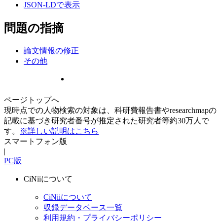
JSON-LDで表示
問題の指摘
論文情報の修正
その他
ページトップへ
現時点での人物検索の対象は、科研費報告書やresearchmapの
記載に基づき研究者番号が推定された研究者等約30万人で
す。
※詳しい説明はこちら
スマートフォン版
|
PC版
CiNiiについて
CiNiiについて
収録データベース一覧
利用規約・プライバシーポリシー