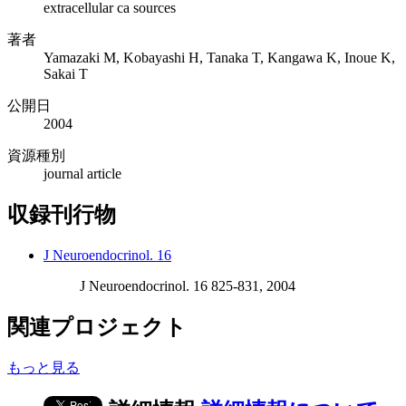
extracellular ca sources
著者
Yamazaki M, Kobayashi H, Tanaka T, Kangawa K, Inoue K,
Sakai T
公開日
2004
資源種別
journal article
収録刊行物
J Neuroendocrinol. 16
J Neuroendocrinol. 16 825-831, 2004
関連プロジェクト
もっと見る