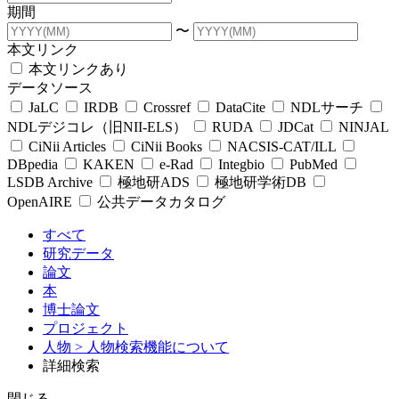
期間
〜
本文リンク
本文リンクあり
データソース
JaLC
IRDB
Crossref
DataCite
NDLサーチ
NDLデジコレ（旧NII-ELS）
RUDA
JDCat
NINJAL
CiNii Articles
CiNii Books
NACSIS-CAT/ILL
DBpedia
KAKEN
e-Rad
Integbio
PubMed
LSDB Archive
極地研ADS
極地研学術DB
OpenAIRE
公共データカタログ
すべて
研究データ
論文
本
博士論文
プロジェクト
人物
> 人物検索機能について
詳細検索
閉じる