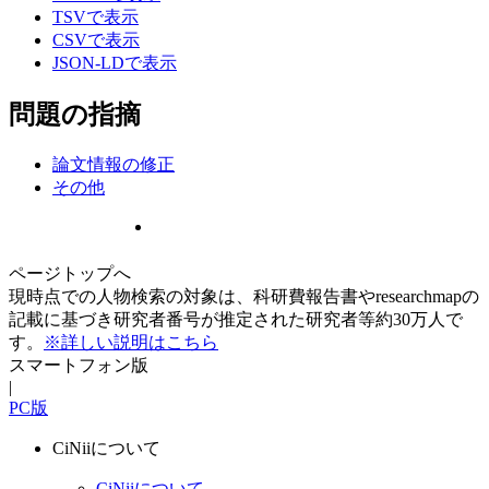
TSVで表示
CSVで表示
JSON-LDで表示
問題の指摘
論文情報の修正
その他
ページトップへ
現時点での人物検索の対象は、科研費報告書やresearchmapの
記載に基づき研究者番号が推定された研究者等約30万人で
す。
※詳しい説明はこちら
スマートフォン版
|
PC版
CiNiiについて
CiNiiについて