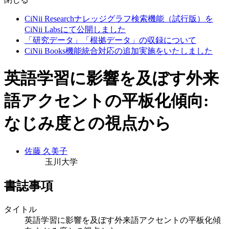
CiNii Researchナレッジグラフ検索機能（試行版）を
CiNii Labsにて公開しました
「研究データ」「根拠データ」の収録について
CiNii Books機能統合対応の追加実施をいたしました
英語学習に影響を及ぼす外来
語アクセントの平板化傾向:
なじみ度との視点から
佐藤 久美子
玉川大学
書誌事項
タイトル
英語学習に影響を及ぼす外来語アクセントの平板化傾