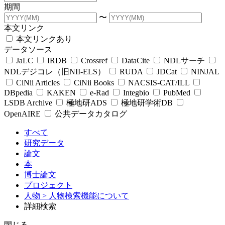
期間
〜
本文リンク
本文リンクあり
データソース
JaLC
IRDB
Crossref
DataCite
NDLサーチ
NDLデジコレ（旧NII-ELS）
RUDA
JDCat
NINJAL
CiNii Articles
CiNii Books
NACSIS-CAT/ILL
DBpedia
KAKEN
e-Rad
Integbio
PubMed
LSDB Archive
極地研ADS
極地研学術DB
OpenAIRE
公共データカタログ
すべて
研究データ
論文
本
博士論文
プロジェクト
人物
> 人物検索機能について
詳細検索
閉じる