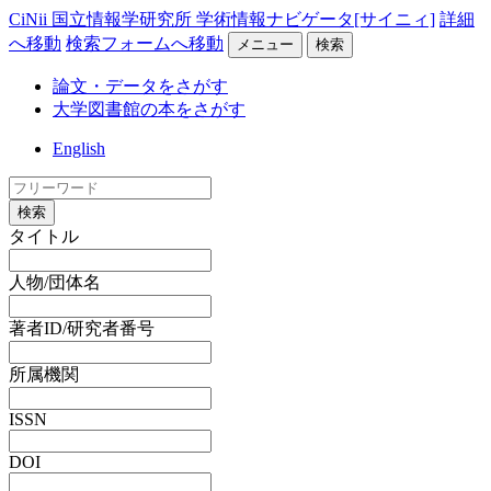
CiNii 国立情報学研究所 学術情報ナビゲータ[サイニィ]
詳細
へ移動
検索フォームへ移動
メニュー
検索
論文・データをさがす
大学図書館の本をさがす
English
検索
タイトル
人物/団体名
著者ID/研究者番号
所属機関
ISSN
DOI